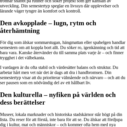
tröttnar snabbt på rutiner och söker projekt som ger känslan av
utveckling. Din semestertyp speglar en livssyn där upplevelser och
lärande väger tyngre än komfort och kontroll.
Den avkopplade – lugn, rytm och
återhämtning
För dig som älskar sommarstugan, hängmattan eller spahelgen handlar
semestern om att koppla bort allt. Du söker ro, igenkänning och tid att
bara vara. Kanske återvänder du till samma plats varje år – och finner
trygghet i det välbekanta.
I vardagen är du ofta stabil och värdesätter balans och struktur. Du
arbetar hårt men vet när det är dags att dra i handbromsen. Din
semestertyp visar att du prioriterar välmående och närvaro – och att du
ser pausen som en nödvändig del av ett hållbart liv.
Den kulturella – nyfiken på världen och
dess berättelser
Museer, lokala marknader och historiska stadskärnor står högt på din
lista. Du reser för att förstå, inte bara för att se. Du älskar att fördjupa
dig i kultur, mat och människor – och kommer ofta hem med nya