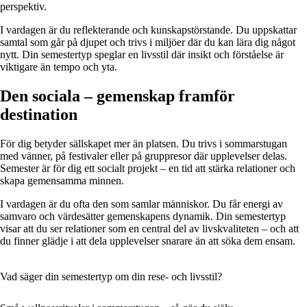
perspektiv.
I vardagen är du reflekterande och kunskapstörstande. Du uppskattar
samtal som går på djupet och trivs i miljöer där du kan lära dig något
nytt. Din semestertyp speglar en livsstil där insikt och förståelse är
viktigare än tempo och yta.
Den sociala – gemenskap framför
destination
För dig betyder sällskapet mer än platsen. Du trivs i sommarstugan
med vänner, på festivaler eller på gruppresor där upplevelser delas.
Semester är för dig ett socialt projekt – en tid att stärka relationer och
skapa gemensamma minnen.
I vardagen är du ofta den som samlar människor. Du får energi av
samvaro och värdesätter gemenskapens dynamik. Din semestertyp
visar att du ser relationer som en central del av livskvaliteten – och att
du finner glädje i att dela upplevelser snarare än att söka dem ensam.
Vad säger din semestertyp om din rese- och livsstil?