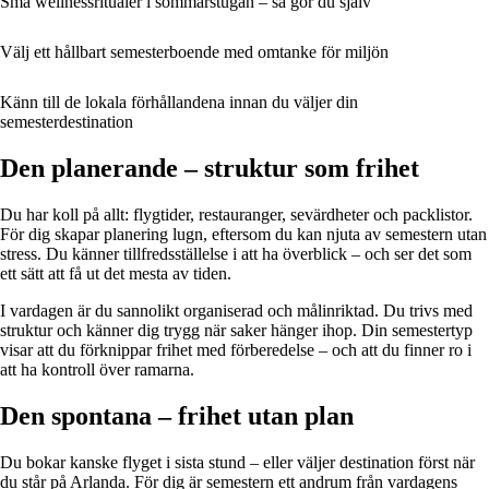
Små wellnessritualer i sommarstugan – så gör du själv
Välj ett hållbart semesterboende med omtanke för miljön
Känn till de lokala förhållandena innan du väljer din
semesterdestination
Den planerande – struktur som frihet
Du har koll på allt: flygtider, restauranger, sevärdheter och packlistor.
För dig skapar planering lugn, eftersom du kan njuta av semestern utan
stress. Du känner tillfredsställelse i att ha överblick – och ser det som
ett sätt att få ut det mesta av tiden.
I vardagen är du sannolikt organiserad och målinriktad. Du trivs med
struktur och känner dig trygg när saker hänger ihop. Din semestertyp
visar att du förknippar frihet med förberedelse – och att du finner ro i
att ha kontroll över ramarna.
Den spontana – frihet utan plan
Du bokar kanske flyget i sista stund – eller väljer destination först när
du står på Arlanda. För dig är semestern ett andrum från vardagens