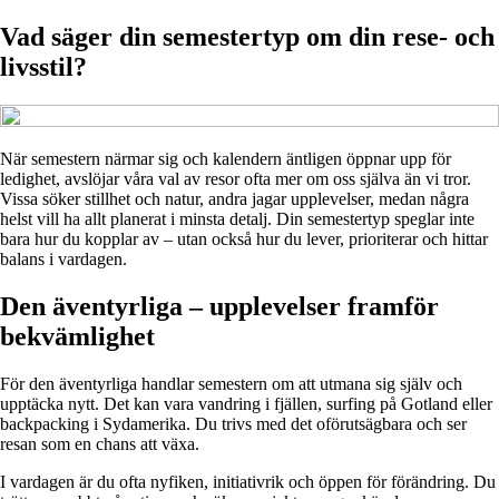
Vad säger din semestertyp om din rese- och
livsstil?
När semestern närmar sig och kalendern äntligen öppnar upp för
ledighet, avslöjar våra val av resor ofta mer om oss själva än vi tror.
Vissa söker stillhet och natur, andra jagar upplevelser, medan några
helst vill ha allt planerat i minsta detalj. Din semestertyp speglar inte
bara hur du kopplar av – utan också hur du lever, prioriterar och hittar
balans i vardagen.
Den äventyrliga – upplevelser framför
bekvämlighet
För den äventyrliga handlar semestern om att utmana sig själv och
upptäcka nytt. Det kan vara vandring i fjällen, surfing på Gotland eller
backpacking i Sydamerika. Du trivs med det oförutsägbara och ser
resan som en chans att växa.
I vardagen är du ofta nyfiken, initiativrik och öppen för förändring. Du