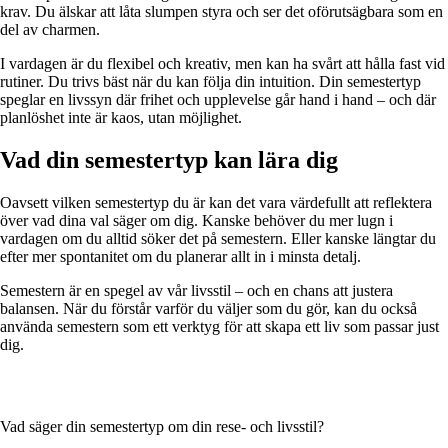
krav. Du älskar att låta slumpen styra och ser det oförutsägbara som en
del av charmen.
I vardagen är du flexibel och kreativ, men kan ha svårt att hålla fast vid
rutiner. Du trivs bäst när du kan följa din intuition. Din semestertyp
speglar en livssyn där frihet och upplevelse går hand i hand – och där
planlöshet inte är kaos, utan möjlighet.
Vad din semestertyp kan lära dig
Oavsett vilken semestertyp du är kan det vara värdefullt att reflektera
över vad dina val säger om dig. Kanske behöver du mer lugn i
vardagen om du alltid söker det på semestern. Eller kanske längtar du
efter mer spontanitet om du planerar allt in i minsta detalj.
Semestern är en spegel av vår livsstil – och en chans att justera
balansen. När du förstår varför du väljer som du gör, kan du också
använda semestern som ett verktyg för att skapa ett liv som passar just
dig.
Vad säger din semestertyp om din rese- och livsstil?