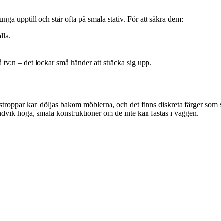
ga upptill och står ofta på smala stativ. För att säkra dem:
lla.
å tv:n – det lockar små händer att sträcka sig upp.
troppar kan döljas bakom möblerna, och det finns diskreta färger som 
dvik höga, smala konstruktioner om de inte kan fästas i väggen.