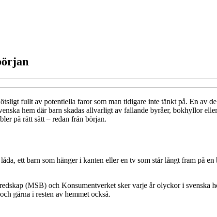
början
tsligt fullt av potentiella faror som man tidigare inte tänkt på. En av 
 svenska hem där barn skadas allvarligt av fallande byråer, bokhyllor elle
er på rätt sätt – redan från början.
da, ett barn som hänger i kanten eller en tv som står långt fram på en 
eredskap (MSB) och Konsumentverket sker varje år olyckor i svenska he
– och gärna i resten av hemmet också.