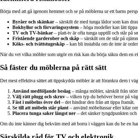
Börja med att gå igenom hemmet och se på möblerna ur ett barns perspek
Byråer och skänkar
– särskilt de med tunga lådor som kan dras
Bokhyllor och förvaringssystem
– höga modeller kan lätt tippa
TV och TV-bänkar
– platt-tv är ofta tunga upptill och står på sm
Fristående garderober och skåp
– särskilt om de står på ojämn
Köks- och tvättstugeskåp
– kan bli instabila om de inte är orden
När du vet vilka möbler som utgör en risk kan du börja säkra dem en ef
Så fäster du möblerna på rätt sätt
Det mest effektiva sättet att tippskydda möbler är att förankra dem i vä
Använd medföljande beslag
– många möbler, särskilt från större
Välj rätt plugg och skruv
– vilken typ du behöver beror på vägg
Fäst i möbelns övre del
– det hindrar den från att tippa framåt.
Se till att möbeln står plant
– använd möbeltassar eller kilar om
Placera tunga saker längst ner
– det sänker tyngdpunkten och 
Om du inte känner dig bekväm med att borra i väggen kan du be en hant
Särskilda råd för TV och elektronik