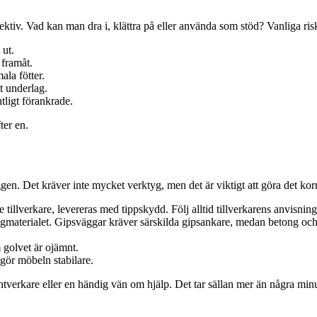
tiv. Vad kan man dra i, klättra på eller använda som stöd? Vanliga ris
 ut.
 framåt.
ala fötter.
t underlag.
tligt förankrade.
ter en.
ggen. Det kräver inte mycket verktyg, men det är viktigt att göra det kor
 tillverkare, levereras med tippskydd. Följ alltid tillverkarens anvisning
materialet. Gipsväggar kräver särskilda gipsankare, medan betong och t
 golvet är ojämnt.
gör möbeln stabilare.
verkare eller en händig vän om hjälp. Det tar sällan mer än några min