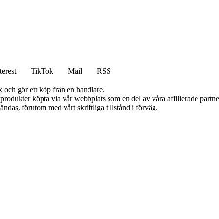
terest
TikTok
Mail
RSS
k och gör ett köp från en handlare.
n produkter köpta via vår webbplats som en del av våra affilierade partn
ändas, förutom med vårt skriftliga tillstånd i förväg.