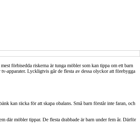
de mest förbisedda riskerna är tunga möbler som kan tippa om ett barn
r tv-apparater. Lyckligtvis går de flesta av dessa olyckor att förebygga
bänk kan räcka för att skapa obalans. Små barn förstår inte faran, och
m där möbler tippar. De flesta drabbade är barn under fem år. Därför