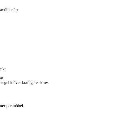
kmöbler är:
rekt.
ar.
egel kräver kraftigare skruv.
uter per möbel.