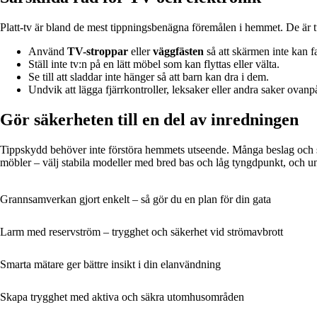
Platt-tv är bland de mest tippningsbenägna föremålen i hemmet. De är tun
Använd
TV-stroppar
eller
väggfästen
så att skärmen inte kan fa
Ställ inte tv:n på en lätt möbel som kan flyttas eller välta.
Se till att sladdar inte hänger så att barn kan dra i dem.
Undvik att lägga fjärrkontroller, leksaker eller andra saker ovanp
Gör säkerheten till en del av inredningen
Tippskydd behöver inte förstöra hemmets utseende. Många beslag och s
möbler – välj stabila modeller med bred bas och låg tyngdpunkt, och un
Grannsamverkan gjort enkelt – så gör du en plan för din gata
Larm med reservström – trygghet och säkerhet vid strömavbrott
Smarta mätare ger bättre insikt i din elanvändning
Skapa trygghet med aktiva och säkra utomhusområden