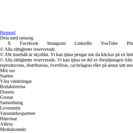
H
emord
Dela med omsorg
X
Facebook
Instagram
LinkedIn
YouTube
Pin
© Alla rättigheter reserverade.
© Allt innehåll är skyddat. Vi kan tjäna pengar när du klickar på en län
© Alla rättigheter reserverade. Vi kan tjäna en del av försäljningen frå
reproduceras, distribueras, överföras, cachelagras eller på annat sätt anv
Möt oss
Starten
Våra värderingar
Redaktörerna
Donera
Grenar
Samordning
Leverantör
Varumärkespartner
Hänvisar
Alliera
Mediakontakt