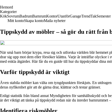
H
emord
Kategorier
Kök
Sovrum
Badrum
Barnrum
Kontor
Utanför
Garage
Trend
Tak
Semester
Mitt konto
Skapa konto
Maila nyheter
Tippskydd av möbler – så gör du rätt från 
När små barn börjar krypa, resa sig och utforska världen blir hemmet plö
drar sig upp mot dem eller försöker klättra. Varje år inträffar olyckor i
med enkla åtgärder. Här får du en guide till hur du tippskyddar dina möbl
Varför tippskydd är viktigt
Även stabila möbler kan välta om tyngdpunkten förskjuts. En utdragen lå
deras nyfikenhet gör att de gärna drar, klättrar och testar gränser.
Enligt statistik från bland annat Myndigheten för samhällsskydd och b
är det viktigt att tänka på tippskydd redan när du inreder barnrummet 
Identifiera riskmöbler