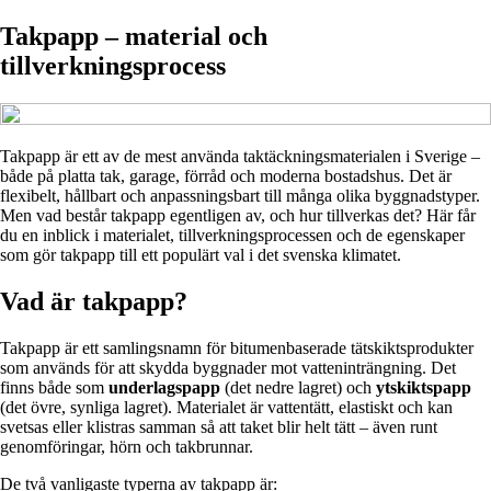
Takpapp – material och
tillverkningsprocess
Takpapp är ett av de mest använda taktäckningsmaterialen i Sverige –
både på platta tak, garage, förråd och moderna bostadshus. Det är
flexibelt, hållbart och anpassningsbart till många olika byggnadstyper.
Men vad består takpapp egentligen av, och hur tillverkas det? Här får
du en inblick i materialet, tillverkningsprocessen och de egenskaper
som gör takpapp till ett populärt val i det svenska klimatet.
Vad är takpapp?
Takpapp är ett samlingsnamn för bitumenbaserade tätskiktsprodukter
som används för att skydda byggnader mot vatteninträngning. Det
finns både som
underlagspapp
(det nedre lagret) och
ytskiktspapp
(det övre, synliga lagret). Materialet är vattentätt, elastiskt och kan
svetsas eller klistras samman så att taket blir helt tätt – även runt
genomföringar, hörn och takbrunnar.
De två vanligaste typerna av takpapp är: