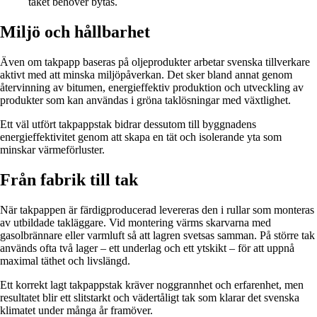
taket behöver bytas.
Miljö och hållbarhet
Även om takpapp baseras på oljeprodukter arbetar svenska tillverkare
aktivt med att minska miljöpåverkan. Det sker bland annat genom
återvinning av bitumen, energieffektiv produktion och utveckling av
produkter som kan användas i gröna taklösningar med växtlighet.
Ett väl utfört takpappstak bidrar dessutom till byggnadens
energieffektivitet genom att skapa en tät och isolerande yta som
minskar värmeförluster.
Från fabrik till tak
När takpappen är färdigproducerad levereras den i rullar som monteras
av utbildade takläggare. Vid montering värms skarvarna med
gasolbrännare eller varmluft så att lagren svetsas samman. På större tak
används ofta två lager – ett underlag och ett ytskikt – för att uppnå
maximal täthet och livslängd.
Ett korrekt lagt takpappstak kräver noggrannhet och erfarenhet, men
resultatet blir ett slitstarkt och vädertåligt tak som klarar det svenska
klimatet under många år framöver.