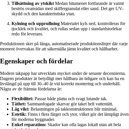
Tillsättning av ytskikt
Medan bitumenet fortfarande är varmt
beströs ovansidan med skiffergranulat eller sand. Det ger UV-
skydd och den karakteristiska ytan.
Kylning och upprullning
Materialet kyls ned, kontrolleras för
tjocklek och kvalitet, och rullas sedan upp i standardstorlekar
redo för leverans.
Produktionen sker på långa, automatiserade produktionslinjer där varje
moment övervakas för att säkerställa jämn kvalitet och hållbarhet.
Egenskaper och fördelar
Modern takpapp har utvecklats mycket under de senaste decennierna.
Dagens produkter är betydligt mer hållbara än tidigare och kan ha en
livslängd på upp till 30–40 år vid korrekt montering och underhåll.
Några av de främsta fördelarna är:
Flexibilitet:
Passar både platta och svagt lutande tak.
Täthet:
Sammanfogade skarvar gör taket helt vattentätt.
Låg vikt:
Belastningen på takkonstruktionen blir minimal.
Estetik:
Finns i flera färger och ytor, vilket gör det lämpligt även
för moderna byggnader.
Enkel reparation:
Skador kan ofta lagas lokalt utan att hela