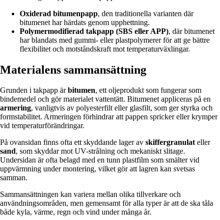
Oxiderad bitumenpapp
, den traditionella varianten där
bitumenet har härdats genom upphettning.
Polymermodifierad takpapp (SBS eller APP)
, där bitumenet
har blandats med gummi- eller plastpolymerer för att ge bättre
flexibilitet och motståndskraft mot temperaturväxlingar.
Materialens sammansättning
Grunden i takpapp är
bitumen
, ett oljeprodukt som fungerar som
bindemedel och gör materialet vattentätt. Bitumenet appliceras på en
armering
, vanligtvis av polyesterfilt eller glasfilt, som ger styrka och
formstabilitet. Armeringen förhindrar att pappen spricker eller krymper
vid temperaturförändringar.
På ovansidan finns ofta ett skyddande lager av
skiffergranulat
eller
sand
, som skyddar mot UV-strålning och mekaniskt slitage.
Undersidan är ofta belagd med en tunn plastfilm som smälter vid
uppvärmning under montering, vilket gör att lagren kan svetsas
samman.
Sammansättningen kan variera mellan olika tillverkare och
användningsområden, men gemensamt för alla typer är att de ska tåla
både kyla, värme, regn och vind under många år.