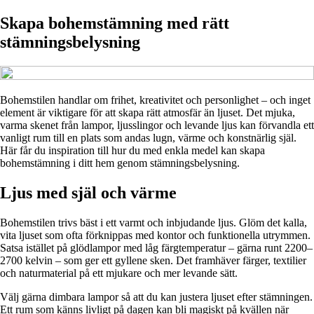
Skapa bohemstämning med rätt
stämningsbelysning
Bohemstilen handlar om frihet, kreativitet och personlighet – och inget
element är viktigare för att skapa rätt atmosfär än ljuset. Det mjuka,
varma skenet från lampor, ljusslingor och levande ljus kan förvandla ett
vanligt rum till en plats som andas lugn, värme och konstnärlig själ.
Här får du inspiration till hur du med enkla medel kan skapa
bohemstämning i ditt hem genom stämningsbelysning.
Ljus med själ och värme
Bohemstilen trivs bäst i ett varmt och inbjudande ljus. Glöm det kalla,
vita ljuset som ofta förknippas med kontor och funktionella utrymmen.
Satsa istället på glödlampor med låg färgtemperatur – gärna runt 2200–
2700 kelvin – som ger ett gyllene sken. Det framhäver färger, textilier
och naturmaterial på ett mjukare och mer levande sätt.
Välj gärna dimbara lampor så att du kan justera ljuset efter stämningen.
Ett rum som känns livligt på dagen kan bli magiskt på kvällen när