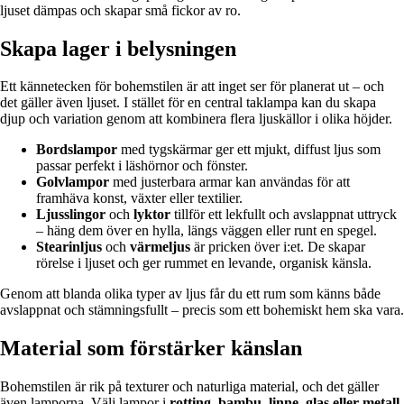
ljuset dämpas och skapar små fickor av ro.
Skapa lager i belysningen
Ett kännetecken för bohemstilen är att inget ser för planerat ut – och
det gäller även ljuset. I stället för en central taklampa kan du skapa
djup och variation genom att kombinera flera ljuskällor i olika höjder.
Bordslampor
med tygskärmar ger ett mjukt, diffust ljus som
passar perfekt i läshörnor och fönster.
Golvlampor
med justerbara armar kan användas för att
framhäva konst, växter eller textilier.
Ljusslingor
och
lyktor
tillför ett lekfullt och avslappnat uttryck
– häng dem över en hylla, längs väggen eller runt en spegel.
Stearinljus
och
värmeljus
är pricken över i:et. De skapar
rörelse i ljuset och ger rummet en levande, organisk känsla.
Genom att blanda olika typer av ljus får du ett rum som känns både
avslappnat och stämningsfullt – precis som ett bohemiskt hem ska vara.
Material som förstärker känslan
Bohemstilen är rik på texturer och naturliga material, och det gäller
även lamporna. Välj lampor i
rotting, bambu, linne, glas eller metall