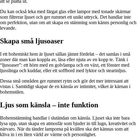
att se platta ut.
Du kan också leka med färgat glas eller lampor med tonade skärmar
som filtrerar ljuset och ger rummet ett unikt uttryck. Det handlar inte
om perfektion, utan om att skapa en stämning som känns personlig och
levande.
Skapa små ljusoaser
I ett bohemiskt hem är ljuset sällan jämnt fördelat – det samlas i små
zoner där man kan koppla av, läsa eller njuta av en kopp te. Tänk i
“ljusoaser”: ett hörn med en golvlampa och en växt, ett fönster med
ljusslinga och kuddar, eller ett soffbord med lyktor och stearinljus.
Dessa små områden ger rummet rytm och gör det mer intressant att
vistas i. Samtidigt skapar de en känsla av intimitet, vilket är kärnan i
bohemstilen.
Ljus som känsla – inte funktion
Bohemstämning handlar i slutändan om känsla. Ljuset ska inte bara
lysa upp, utan skapa en atmosfär som bjuder in till lugn, kreativitet och
närvaro. När du tänder lamporna på kvällen ska det kännas som att
kliva in i en liten värld av värme och personlighet.