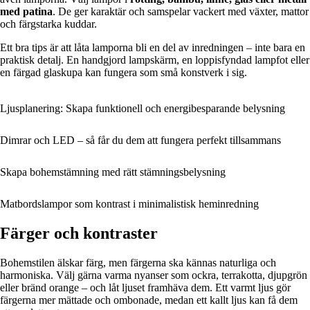
med patina
. De ger karaktär och samspelar vackert med växter, mattor
och färgstarka kuddar.
Ett bra tips är att låta lamporna bli en del av inredningen – inte bara en
praktisk detalj. En handgjord lampskärm, en loppisfyndad lampfot eller
en färgad glaskupa kan fungera som små konstverk i sig.
Ljusplanering: Skapa funktionell och energibesparande belysning
Dimrar och LED – så får du dem att fungera perfekt tillsammans
Skapa bohemstämning med rätt stämningsbelysning
Matbordslampor som kontrast i minimalistisk heminredning
Färger och kontraster
Bohemstilen älskar färg, men färgerna ska kännas naturliga och
harmoniska. Välj gärna varma nyanser som ockra, terrakotta, djupgrön
eller bränd orange – och låt ljuset framhäva dem. Ett varmt ljus gör
färgerna mer mättade och ombonade, medan ett kallt ljus kan få dem