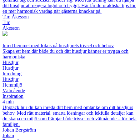
ditt husdjur att reagera lugnt och tryggt. Här får du praktiska tips för
en mer harmonisk vardag när gästerna knackar på.
Tim Åkesson
Tim
Åkesson
Inred hemmet med fokus på husdjurets trivsel och behov
Skapa ett hem där både du och ditt husdjur känner er trygga och
harmoniska
Husdjur
Husdjur
Inredning
Husdjur
Hemmiljö
Välmående
Inspiration
4 min
Upptäck hur du kan inreda ditt hem med omtanke om ditt husdjurs
behov. Med rätt material, smarta lösningar och lekfulla detaljer kan
du skapa en miljö som främjar både trivsel och välmående – för hela
familjen.
Johan Bergström
Johan