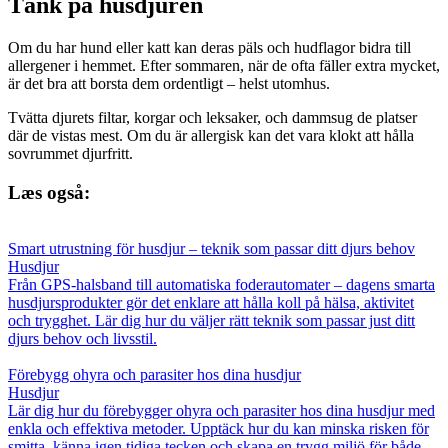
Tänk på husdjuren
Om du har hund eller katt kan deras päls och hudflagor bidra till
allergener i hemmet. Efter sommaren, när de ofta fäller extra mycket,
är det bra att borsta dem ordentligt – helst utomhus.
Tvätta djurets filtar, korgar och leksaker, och dammsug de platser
där de vistas mest. Om du är allergisk kan det vara klokt att hålla
sovrummet djurfritt.
Læs også:
Smart utrustning för husdjur – teknik som passar ditt djurs behov
Husdjur
Från GPS-halsband till automatiska foderautomater – dagens smarta
husdjursprodukter gör det enklare att hålla koll på hälsa, aktivitet
och trygghet. Lär dig hur du väljer rätt teknik som passar just ditt
djurs behov och livsstil.
Förebygg ohyra och parasiter hos dina husdjur
Husdjur
Lär dig hur du förebygger ohyra och parasiter hos dina husdjur med
enkla och effektiva metoder. Upptäck hur du kan minska risken för
smitta, känna igen tidiga tecken och skapa en trygg miljö för både