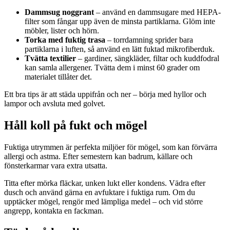
Dammsug noggrant
– använd en dammsugare med HEPA-
filter som fångar upp även de minsta partiklarna. Glöm inte
möbler, lister och hörn.
Torka med fuktig trasa
– torrdamning sprider bara
partiklarna i luften, så använd en lätt fuktad mikrofiberduk.
Tvätta textilier
– gardiner, sängkläder, filtar och kuddfodral
kan samla allergener. Tvätta dem i minst 60 grader om
materialet tillåter det.
Ett bra tips är att städa uppifrån och ner – börja med hyllor och
lampor och avsluta med golvet.
Håll koll på fukt och mögel
Fuktiga utrymmen är perfekta miljöer för mögel, som kan förvärra
allergi och astma. Efter semestern kan badrum, källare och
fönsterkarmar vara extra utsatta.
Titta efter mörka fläckar, unken lukt eller kondens. Vädra efter
dusch och använd gärna en avfuktare i fuktiga rum. Om du
upptäcker mögel, rengör med lämpliga medel – och vid större
angrepp, kontakta en fackman.