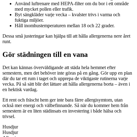
Använd luftrenare med HEPA-filter om du bor i ett område
med mycket pollen eller trafik.
Byt sängkläder varje vecka – kvalster trivs i varma och
fuktiga miljöer.
Håll inomhustemperaturen mellan 18 och 22 grader.
Dessa små justeringar kan hjälpa till att hålla allergenerna nere året
runt.
Gör städningen till en vana
Det kan kännas överväldigande att städa hela hemmet efter
semestern, men det behöver inte göras på en gång. Gör upp en plan
där du tar ett rum i taget och upprepa de viktigaste rutinerna varje
vecka. På så sätt blir det lättare att hålla allergenerna borta – även i
en hektisk vardag.
Ett rent och fräscht hem ger inte bara färre allergisymtom, utan
också mer energi och välbefinnande. Så när du kommer hem från
semestern är en liten städinsats en investering i både hälsa och
trivsel.
Husdjur
Husdjur