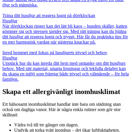
djur och människa.
Träna ditt husdjur att reagera lugnt på dörrklockan
Husdjur
När dörrklockan ringer kan det lätt bli kaos – hunden skäller, katten
gömmer sig och stressen sprider sig. Med rätt träning kan du hjälpa
ditt husdjur att reagera lugnt och tryggt. Här får du praktiska tips för
en mer harmonisk vardag när gästerna knackar på.
Inred hemmet med fokus på husdjurets trivsel och behov
Husdjur
Upptäck hur du kan inreda ditt hem med omtanke om ditt husdjurs
behov. Med rätt material, smarta lösningar och lekfulla detaljer kan
du skapa en miljö som främjar både trivsel och välmående – för hela
familjen.
Skapa ett allergivänligt inomhusklimat
Ett hälsosamt inomhusklimat handlar inte bara om städning utan
också om dagliga vanor. Här är några enkla rutiner som gör stor
skillnad:
Vädra två till tre gånger om dagen.
Undvik att torka tvätt inomhus – det ökar luftfuktigheten.