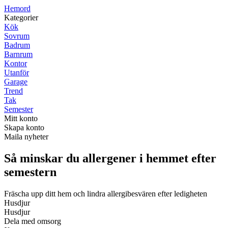
H
emord
Kategorier
Kök
Sovrum
Badrum
Barnrum
Kontor
Utanför
Garage
Trend
Tak
Semester
Mitt konto
Skapa konto
Maila nyheter
Så minskar du allergener i hemmet efter
semestern
Fräscha upp ditt hem och lindra allergibesvären efter ledigheten
Husdjur
Husdjur
Dela med omsorg