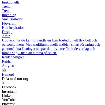
funktionella
Trend
Trend
Inredning
Små Bostäder
Förvaring
Heminspiration
Design
2 min
Upptäck hur du kan förvandla en liten bostad till ett flexibelt och
personligt hem. Med multifunktionella möbler, smart förvaring och
genomtänkta lösningar skapar du utrymme för både vardag och
förändring – utan att tumma på stilen.
Reidar Ahlgren
Reidar
Ahlgren
H
emord
Dela med omsorg
X
Facebook
Instagram
LinkedIn
YouTube
Pinterest