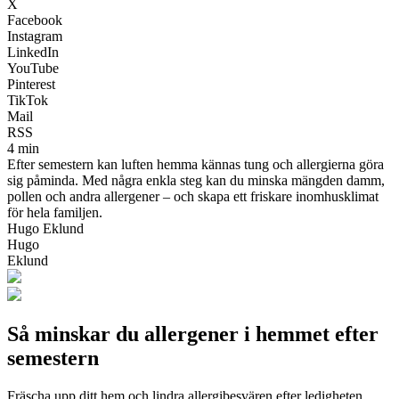
X
Facebook
Instagram
LinkedIn
YouTube
Pinterest
TikTok
Mail
RSS
4 min
Efter semestern kan luften hemma kännas tung och allergierna göra
sig påminda. Med några enkla steg kan du minska mängden damm,
pollen och andra allergener – och skapa ett friskare inomhusklimat
för hela familjen.
Hugo Eklund
Hugo
Eklund
Så minskar du allergener i hemmet efter
semestern
Fräscha upp ditt hem och lindra allergibesvären efter ledigheten