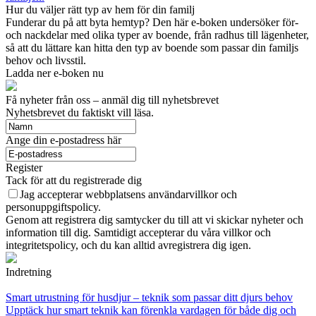
Hur du väljer rätt typ av hem för din familj
Funderar du på att byta hemtyp? Den här e-boken undersöker för-
och nackdelar med olika typer av boende, från radhus till lägenheter,
så att du lättare kan hitta den typ av boende som passar din familjs
behov och livsstil.
Ladda ner e-boken nu
Få nyheter från oss – anmäl dig till nyhetsbrevet
Nyhetsbrevet du faktiskt vill läsa.
Ange din e-postadress här
Register
Tack för att du registrerade dig
Jag accepterar webbplatsens användarvillkor och
personuppgiftspolicy.
Genom att registrera dig samtycker du till att vi skickar nyheter och
information till dig. Samtidigt accepterar du våra villkor och
integritetspolicy, och du kan alltid avregistrera dig igen.
Indretning
Smart utrustning för husdjur – teknik som passar ditt djurs behov
Upptäck hur smart teknik kan förenkla vardagen för både dig och