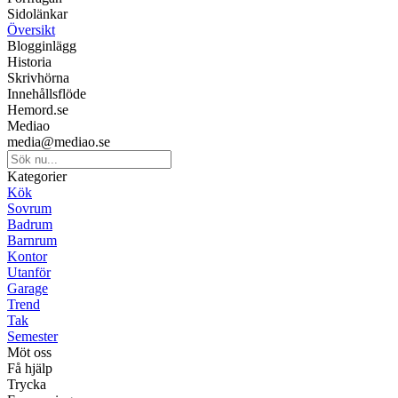
Sidolänkar
Översikt
Blogginlägg
Historia
Skrivhörna
Innehållsflöde
Hemord.se
Mediao
media@mediao.se
Kategorier
Kök
Sovrum
Badrum
Barnrum
Kontor
Utanför
Garage
Trend
Tak
Semester
Möt oss
Få hjälp
Trycka