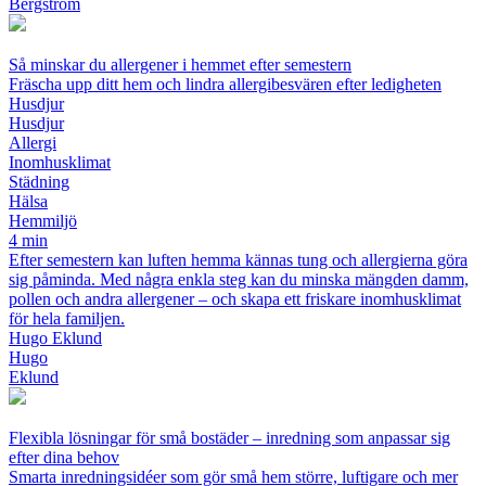
Bergström
Så minskar du allergener i hemmet efter semestern
Fräscha upp ditt hem och lindra allergibesvären efter ledigheten
Husdjur
Husdjur
Allergi
Inomhusklimat
Städning
Hälsa
Hemmiljö
4 min
Efter semestern kan luften hemma kännas tung och allergierna göra
sig påminda. Med några enkla steg kan du minska mängden damm,
pollen och andra allergener – och skapa ett friskare inomhusklimat
för hela familjen.
Hugo Eklund
Hugo
Eklund
Flexibla lösningar för små bostäder – inredning som anpassar sig
efter dina behov
Smarta inredningsidéer som gör små hem större, luftigare och mer