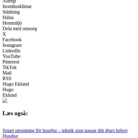
Allergi
Inomhusklimat
Städning
Hälsa
Hemmiljö
Dela med omsorg
X
Facebook
Instagram
LinkedIn
YouTube
Pinterest
TikTok
Mail
RSS
Hugo Eklund
Hugo
Eklund
Læs også:
Smart utrustning för husdjur – teknik som passar ditt djurs behov
Husdjur