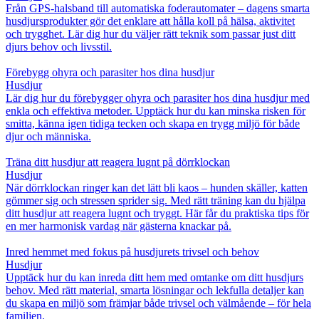
Från GPS-halsband till automatiska foderautomater – dagens smarta
husdjursprodukter gör det enklare att hålla koll på hälsa, aktivitet
och trygghet. Lär dig hur du väljer rätt teknik som passar just ditt
djurs behov och livsstil.
Förebygg ohyra och parasiter hos dina husdjur
Husdjur
Lär dig hur du förebygger ohyra och parasiter hos dina husdjur med
enkla och effektiva metoder. Upptäck hur du kan minska risken för
smitta, känna igen tidiga tecken och skapa en trygg miljö för både
djur och människa.
Träna ditt husdjur att reagera lugnt på dörrklockan
Husdjur
När dörrklockan ringer kan det lätt bli kaos – hunden skäller, katten
gömmer sig och stressen sprider sig. Med rätt träning kan du hjälpa
ditt husdjur att reagera lugnt och tryggt. Här får du praktiska tips för
en mer harmonisk vardag när gästerna knackar på.
Inred hemmet med fokus på husdjurets trivsel och behov
Husdjur
Upptäck hur du kan inreda ditt hem med omtanke om ditt husdjurs
behov. Med rätt material, smarta lösningar och lekfulla detaljer kan
du skapa en miljö som främjar både trivsel och välmående – för hela
familjen.