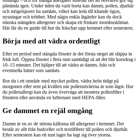
instängd – och för många allergiker innebär det att besvären gör sig
påminda igen. Under tiden du varit borta kan damm, pollen, djurhår
och mögelsporer ha samlats, vilket kan leda till kliande ögon,
nysningar och trötthet. Med några enkla åtgärder kan du dock
minska mängden allergener och skapa ett friskare inomhusklimat.
Här får du en guide till hur du fräschar upp hemmet efter semestern.
Börja med att vädra ordentligt
Efter en period med stängda fönster är det första steget att släppa in
frisk luft. Öppna fönster i flera rum samtidigt så att det blir korsdrag i
10–15 minuter. Det hjälper till att vädra ut damm, fukt och
eventuella lukter som samlats.
Bor du i ett område med mycket pollen, vädra helst tidigt på
morgonen eller sent på kvällen när pollennivåerna är som lägst. Har
du pollenallergi kan du även överväga att montera pollenfilter i
fönstren eller använda en luftrenare med HEPA-filter.
Ge dammet en rejäl omgång
Damm är en av de största källorna till allergener i hemmet. Det
består av allt från hudceller och textilfibrer till pollen och djurhår.
Efter semestern kan ett tunt lager ha lagt sig över ytorna.