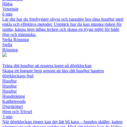
Hälsa
Veterinär
6 min
Lär dig hur du förebygger ohyra och parasiter hos dina husdjur med
enkla och effektiva metoder. Upptäck hur du kan minska risken för
smitta, känna igen tidiga tecken och skapa en trygg miljö för både
djur och människa.
Stella Rönning
Stella
Rönning
Träna ditt husdjur att reagera lugnt på dörrklockan
Skapa ett lugnare hem genom att lära ditt husdjur hantera
dörrklockans ljud
Husdjur
Husdjur
Husdjur
Hundträning
Kattbeteende
Djurskötsel
Hem och Trivsel
3 min
När dörrklockan ringer kan det lätt bli kaos – hunden skäller, katten
gömmer sig och stressen sprider sig. Med rätt träning kan du hjälpa