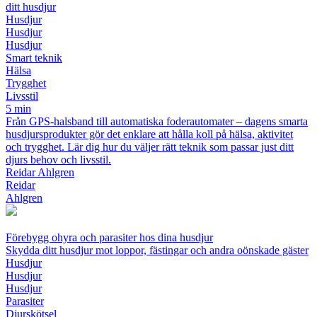
ditt husdjur
Husdjur
Husdjur
Husdjur
Smart teknik
Hälsa
Trygghet
Livsstil
5 min
Från GPS-halsband till automatiska foderautomater – dagens smarta
husdjursprodukter gör det enklare att hålla koll på hälsa, aktivitet
och trygghet. Lär dig hur du väljer rätt teknik som passar just ditt
djurs behov och livsstil.
Reidar Ahlgren
Reidar
Ahlgren
Förebygg ohyra och parasiter hos dina husdjur
Skydda ditt husdjur mot loppor, fästingar och andra oönskade gäster
Husdjur
Husdjur
Husdjur
Parasiter
Djurskötsel