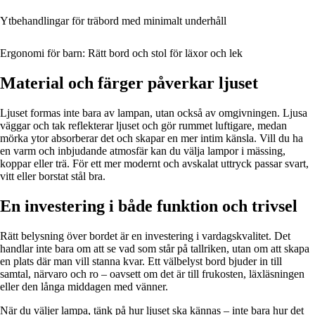
Ytbehandlingar för träbord med minimalt underhåll
Ergonomi för barn: Rätt bord och stol för läxor och lek
Material och färger påverkar ljuset
Ljuset formas inte bara av lampan, utan också av omgivningen. Ljusa
väggar och tak reflekterar ljuset och gör rummet luftigare, medan
mörka ytor absorberar det och skapar en mer intim känsla. Vill du ha
en varm och inbjudande atmosfär kan du välja lampor i mässing,
koppar eller trä. För ett mer modernt och avskalat uttryck passar svart,
vitt eller borstat stål bra.
En investering i både funktion och trivsel
Rätt belysning över bordet är en investering i vardagskvalitet. Det
handlar inte bara om att se vad som står på tallriken, utan om att skapa
en plats där man vill stanna kvar. Ett välbelyst bord bjuder in till
samtal, närvaro och ro – oavsett om det är till frukosten, läxläsningen
eller den långa middagen med vänner.
När du väljer lampa, tänk på hur ljuset ska kännas – inte bara hur det