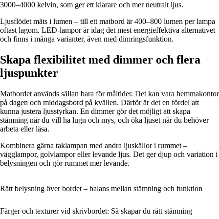
3000–4000 kelvin, som ger ett klarare och mer neutralt ljus.
Ljusflödet mäts i lumen – till ett matbord är 400–800 lumen per lampa
oftast lagom. LED-lampor är idag det mest energieffektiva alternativet
och finns i många varianter, även med dimringsfunktion.
Skapa flexibilitet med dimmer och flera
ljuspunkter
Matbordet används sällan bara för måltider. Det kan vara hemmakontor
på dagen och middagsbord på kvällen. Därför är det en fördel att
kunna justera ljusstyrkan. En dimmer gör det möjligt att skapa
stämning när du vill ha lugn och mys, och öka ljuset när du behöver
arbeta eller läsa.
Kombinera gärna taklampan med andra ljuskällor i rummet –
vägglampor, golvlampor eller levande ljus. Det ger djup och variation i
belysningen och gör rummet mer levande.
Rätt belysning över bordet – balans mellan stämning och funktion
Färger och texturer vid skrivbordet: Så skapar du rätt stämning