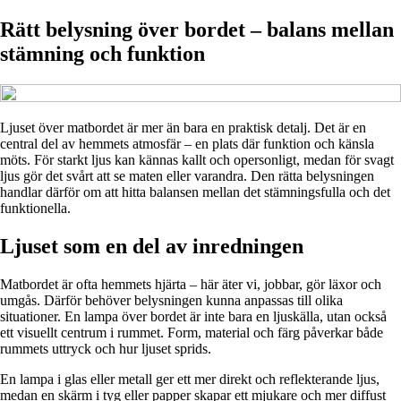
Rätt belysning över bordet – balans mellan
stämning och funktion
Ljuset över matbordet är mer än bara en praktisk detalj. Det är en
central del av hemmets atmosfär – en plats där funktion och känsla
möts. För starkt ljus kan kännas kallt och opersonligt, medan för svagt
ljus gör det svårt att se maten eller varandra. Den rätta belysningen
handlar därför om att hitta balansen mellan det stämningsfulla och det
funktionella.
Ljuset som en del av inredningen
Matbordet är ofta hemmets hjärta – här äter vi, jobbar, gör läxor och
umgås. Därför behöver belysningen kunna anpassas till olika
situationer. En lampa över bordet är inte bara en ljuskälla, utan också
ett visuellt centrum i rummet. Form, material och färg påverkar både
rummets uttryck och hur ljuset sprids.
En lampa i glas eller metall ger ett mer direkt och reflekterande ljus,
medan en skärm i tyg eller papper skapar ett mjukare och mer diffust