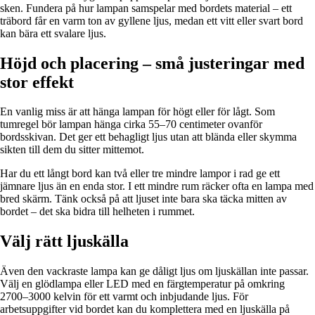
sken. Fundera på hur lampan samspelar med bordets material – ett
träbord får en varm ton av gyllene ljus, medan ett vitt eller svart bord
kan bära ett svalare ljus.
Höjd och placering – små justeringar med
stor effekt
En vanlig miss är att hänga lampan för högt eller för lågt. Som
tumregel bör lampan hänga cirka 55–70 centimeter ovanför
bordsskivan. Det ger ett behagligt ljus utan att blända eller skymma
sikten till dem du sitter mittemot.
Har du ett långt bord kan två eller tre mindre lampor i rad ge ett
jämnare ljus än en enda stor. I ett mindre rum räcker ofta en lampa med
bred skärm. Tänk också på att ljuset inte bara ska täcka mitten av
bordet – det ska bidra till helheten i rummet.
Välj rätt ljuskälla
Även den vackraste lampa kan ge dåligt ljus om ljuskällan inte passar.
Välj en glödlampa eller LED med en färgtemperatur på omkring
2700–3000 kelvin för ett varmt och inbjudande ljus. För
arbetsuppgifter vid bordet kan du komplettera med en ljuskälla på