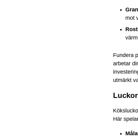
Gran
mot v
Rostf
värme
Fundera p
arbetar di
investering
utmärkt va
Luckor 
Köksluckor
Här spelar
Måla