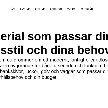
KÖK
SOVRUM
BADRUM
BARNRUM
KONTOR
UTANFÖR
erial som passar di
sstil och dina beho
m du drömmer om ett modernt, lantligt eller tidlös
valen avgörande för både utseende och funktion. Lä
 bänkskivor, luckor, golv och väggar som passar din 
rhållsbehov och din budget.