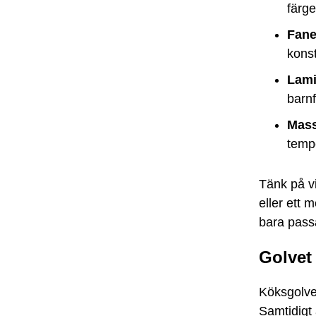
färge
Fane
konst
Lami
barnf
Mass
tempe
Tänk på vi
eller ett 
bara pass
Golvet
Köksgolvet
Samtidigt 