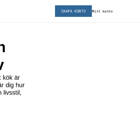
SKAPA KONTO
Mitt konto
n
v
t kök är
r dig hur
livsstil,