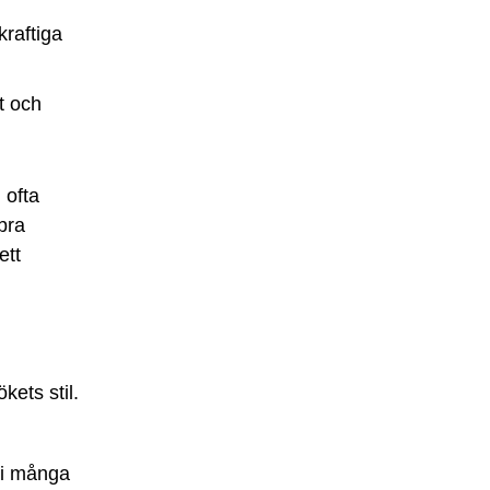
raftiga
t och
 ofta
bra
ett
kets stil.
s i många