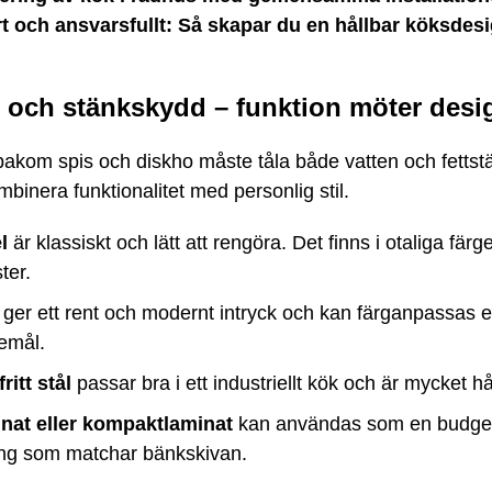
t och ansvarsfullt: Så skapar du en hållbar köksdes
 och stänkskydd – funktion möter desi
akom spis och diskho måste tåla både vatten och fettst
binera funktionalitet med personlig stil.
l
är klassiskt och lätt att rengöra. Det finns i otaliga färg
ter.
ger ett rent och modernt intryck och kan färganpassas e
emål.
ritt stål
passar bra i ett industriellt kök och är mycket hå
nat eller kompaktlaminat
kan användas som en budget
ing som matchar bänkskivan.