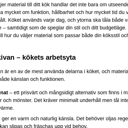
jer material till ditt kök handlar det inte bara om utseend
ka mycket om funktion, hållbarhet och hur mycket tid du v
ll. Köket används varje dag, och ytorna ska tåla både v
e – samtidigt som de speglar din stil och ditt budgetläge.
ill hur du väljer material som passar både din köksstil oc
ivan – kökets arbetsyta
n är en av de mest använda delarna i köket, och materia
både känslan och funktionen.
nat
– ett prisvärt och mångsidigt alternativ som finns i 
r och mönster. Det kräver minimalt underhåll men tål inte 
värme.
 ger en varm och naturlig känsla. Det behöver oljas reg
kan slipas och fräschas upp vid behov.