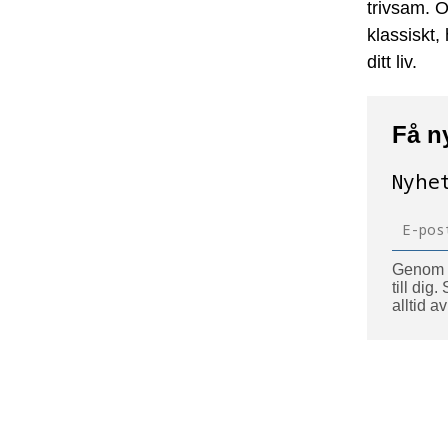
trivsam. O
klassiskt,
ditt liv.
Få n
Nyhe
Genom at
till dig
alltid a