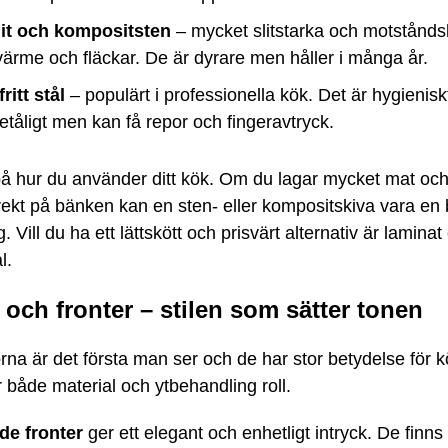
it och kompositsten
– mycket slitstarka och motståndsk
ärme och fläckar. De är dyrare men håller i många år.
ritt stål
– populärt i professionella kök. Det är hygienisk
tåligt men kan få repor och fingeravtryck.
å hur du använder ditt kök. Om du lagar mycket mat och
rekt på bänken kan en sten- eller kompositskiva vara en 
. Vill du ha ett lättskött och prisvärt alternativ är laminat 
l.
och fronter – stilen som sätter tonen
na är det första man ser och de har stor betydelse för kö
 både material och ytbehandling roll.
de fronter
ger ett elegant och enhetligt intryck. De finn