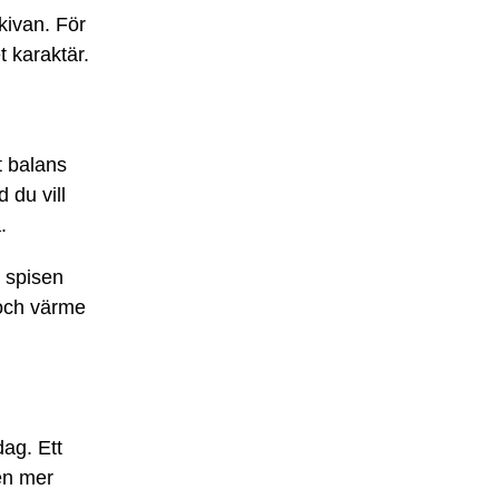
kivan. För
 karaktär.
t balans
 du vill
.
d spisen
 och värme
dag. Ett
en mer