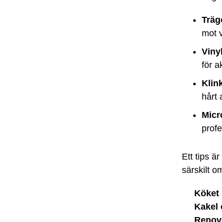
Träg
mot v
Viny
för a
Klin
hårt 
Micr
profe
Ett tips ä
särskilt o
Köket 
Kakel 
Renove