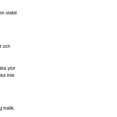
n stabil
r
t och
äta ytor
ska inte
 trafik.