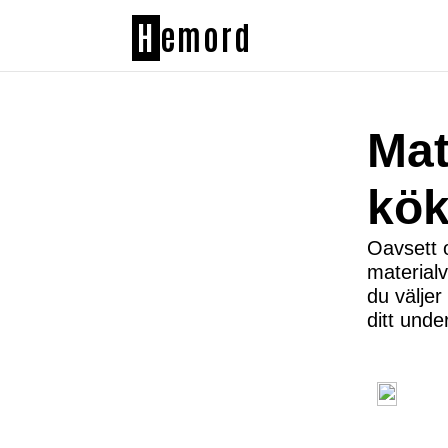
H
emord
Mat
kök
Oavsett o
material
du väljer
ditt unde