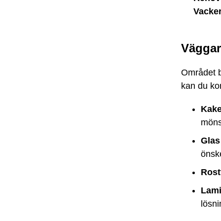
Vacker
Väggar
Området b
kan du kom
Kake
möns
Glas
önsk
Rostf
Lami
lösn