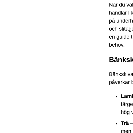
När du väl
handlar li
på underhå
och slitag
en guide t
behov.
Bänksk
Bänkskiva
påverkar 
Lami
färge
hög 
Trä
–
men 