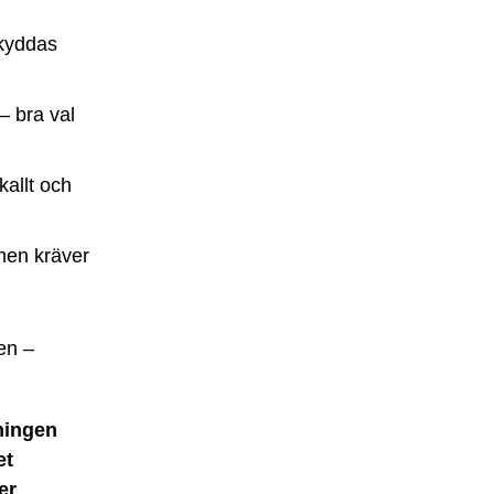
skyddas
– bra val
kallt och
men kräver
en –
ningen
et
er