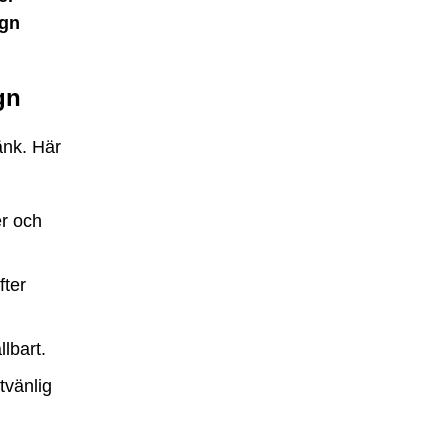
ign
gn
änk. Här
er och
fter
llbart.
vänlig