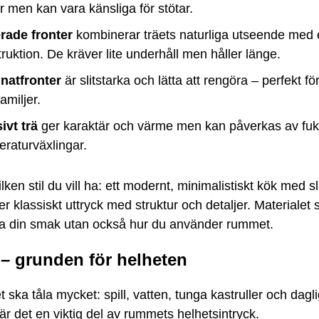
r men kan vara känsliga för stötar.
rade fronter
kombinerar träets naturliga utseende med e
ruktion. De kräver lite underhåll men håller länge.
natfronter
är slitstarka och lätta att rengöra – perfekt fö
amiljer.
ivt trä
ger karaktär och värme men kan påverkas av fuk
raturväxlingar.
lken stil du vill ha: ett modernt, minimalistiskt kök med sl
mer klassiskt uttryck med struktur och detaljer. Materialet 
a din smak utan också hur du använder rummet.
 – grunden för helheten
 ska tåla mycket: spill, vatten, tunga kastruller och daglig
är det en viktig del av rummets helhetsintryck.