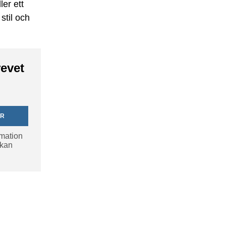
er ett
stil och
revet
ER
rmation
 kan