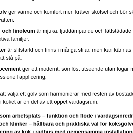
olv
ger värme och komfort men kräver skötsel och bör 
atten.
l och linoleum
är mjuka, ljuddämpande och lättstädade 
ktiva familjer.
ker
är slitstarkt och finns i många stilar, men kan kännas 
att stå på.
ocement
ger ett modernt, sömlöst utseende utan fogar 
ssionell applicering.
r att välja ett golv som harmonierar med resten av bostad
m köket är en del av ett öppet vardagsrum.
som arbetsplats – funktion och flöde i vardagsinred
och klinker – hållbara och praktiska val för köksgolv
ring av kök i radhus med gemensamma installation