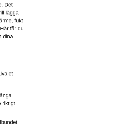
e. Det
ill lägga
ärme, fukt
 Här får du
h dina
lvalet
många
riktigt
elbundet