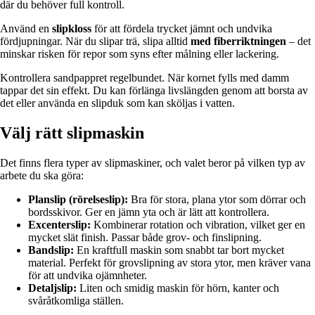
där du behöver full kontroll.
Använd en
slipkloss
för att fördela trycket jämnt och undvika
fördjupningar. När du slipar trä, slipa alltid
med fiberriktningen
– det
minskar risken för repor som syns efter målning eller lackering.
Kontrollera sandpappret regelbundet. När kornet fylls med damm
tappar det sin effekt. Du kan förlänga livslängden genom att borsta av
det eller använda en slipduk som kan sköljas i vatten.
Välj rätt slipmaskin
Det finns flera typer av slipmaskiner, och valet beror på vilken typ av
arbete du ska göra:
Planslip (rörelseslip):
Bra för stora, plana ytor som dörrar och
bordsskivor. Ger en jämn yta och är lätt att kontrollera.
Excenterslip:
Kombinerar rotation och vibration, vilket ger en
mycket slät finish. Passar både grov- och finslipning.
Bandslip:
En kraftfull maskin som snabbt tar bort mycket
material. Perfekt för grovslipning av stora ytor, men kräver vana
för att undvika ojämnheter.
Detaljslip:
Liten och smidig maskin för hörn, kanter och
svåråtkomliga ställen.