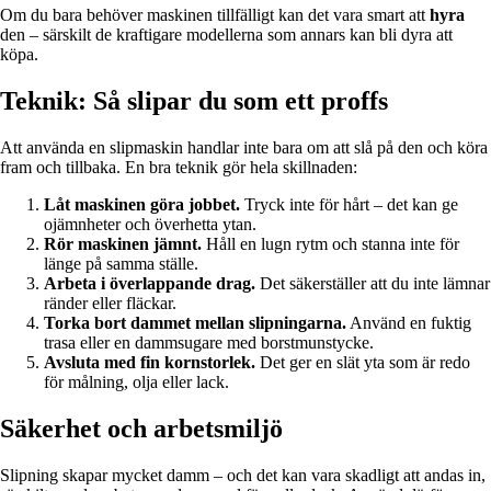
Om du bara behöver maskinen tillfälligt kan det vara smart att
hyra
den – särskilt de kraftigare modellerna som annars kan bli dyra att
köpa.
Teknik: Så slipar du som ett proffs
Att använda en slipmaskin handlar inte bara om att slå på den och köra
fram och tillbaka. En bra teknik gör hela skillnaden:
Låt maskinen göra jobbet.
Tryck inte för hårt – det kan ge
ojämnheter och överhetta ytan.
Rör maskinen jämnt.
Håll en lugn rytm och stanna inte för
länge på samma ställe.
Arbeta i överlappande drag.
Det säkerställer att du inte lämnar
ränder eller fläckar.
Torka bort dammet mellan slipningarna.
Använd en fuktig
trasa eller en dammsugare med borstmunstycke.
Avsluta med fin kornstorlek.
Det ger en slät yta som är redo
för målning, olja eller lack.
Säkerhet och arbetsmiljö
Slipning skapar mycket damm – och det kan vara skadligt att andas in,