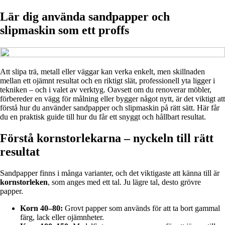
Lär dig använda sandpapper och
slipmaskin som ett proffs
Att slipa trä, metall eller väggar kan verka enkelt, men skillnaden
mellan ett ojämnt resultat och en riktigt slät, professionell yta ligger i
tekniken – och i valet av verktyg. Oavsett om du renoverar möbler,
förbereder en vägg för målning eller bygger något nytt, är det viktigt att
förstå hur du använder sandpapper och slipmaskin på rätt sätt. Här får
du en praktisk guide till hur du får ett snyggt och hållbart resultat.
Förstå kornstorlekarna – nyckeln till rätt
resultat
Sandpapper finns i många varianter, och det viktigaste att känna till är
kornstorleken
, som anges med ett tal. Ju lägre tal, desto grövre
papper.
Korn 40–80:
Grovt papper som används för att ta bort gammal
färg, lack eller ojämnheter.