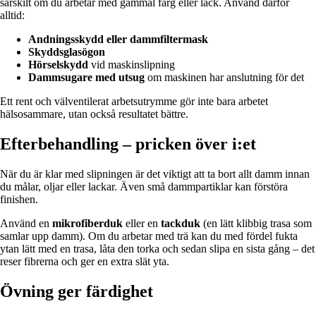
särskilt om du arbetar med gammal färg eller lack. Använd därför
alltid:
Andningsskydd eller dammfiltermask
Skyddsglasögon
Hörselskydd
vid maskinslipning
Dammsugare med utsug
om maskinen har anslutning för det
Ett rent och välventilerat arbetsutrymme gör inte bara arbetet
hälsosammare, utan också resultatet bättre.
Efterbehandling – pricken över i:et
När du är klar med slipningen är det viktigt att ta bort allt damm innan
du målar, oljar eller lackar. Även små dammpartiklar kan förstöra
finishen.
Använd en
mikrofiberduk
eller en
tackduk
(en lätt klibbig trasa som
samlar upp damm). Om du arbetar med trä kan du med fördel fukta
ytan lätt med en trasa, låta den torka och sedan slipa en sista gång – det
reser fibrerna och ger en extra slät yta.
Övning ger färdighet