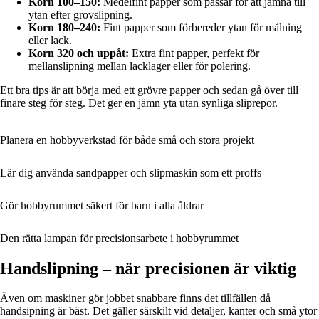
Korn 100–150:
Medelfint papper som passar för att jämna till
ytan efter grovslipning.
Korn 180–240:
Fint papper som förbereder ytan för målning
eller lack.
Korn 320 och uppåt:
Extra fint papper, perfekt för
mellanslipning mellan lacklager eller för polering.
Ett bra tips är att börja med ett grövre papper och sedan gå över till
finare steg för steg. Det ger en jämn yta utan synliga sliprepor.
Planera en hobbyverkstad för både små och stora projekt
Lär dig använda sandpapper och slipmaskin som ett proffs
Gör hobbyrummet säkert för barn i alla åldrar
Den rätta lampan för precisionsarbete i hobbyrummet
Handslipning – när precisionen är viktig
Även om maskiner gör jobbet snabbare finns det tillfällen då
handsipning är bäst. Det gäller särskilt vid detaljer, kanter och små ytor