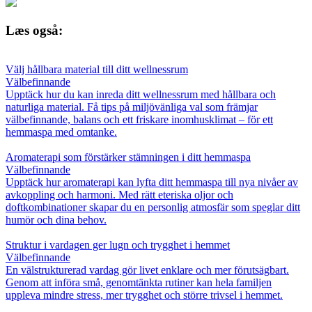
Læs også:
Välj hållbara material till ditt wellnessrum
Välbefinnande
Upptäck hur du kan inreda ditt wellnessrum med hållbara och
naturliga material. Få tips på miljövänliga val som främjar
välbefinnande, balans och ett friskare inomhusklimat – för ett
hemmaspa med omtanke.
Aromaterapi som förstärker stämningen i ditt hemmaspa
Välbefinnande
Upptäck hur aromaterapi kan lyfta ditt hemmaspa till nya nivåer av
avkoppling och harmoni. Med rätt eteriska oljor och
doftkombinationer skapar du en personlig atmosfär som speglar ditt
humör och dina behov.
Struktur i vardagen ger lugn och trygghet i hemmet
Välbefinnande
En välstrukturerad vardag gör livet enklare och mer förutsägbart.
Genom att införa små, genomtänkta rutiner kan hela familjen
uppleva mindre stress, mer trygghet och större trivsel i hemmet.