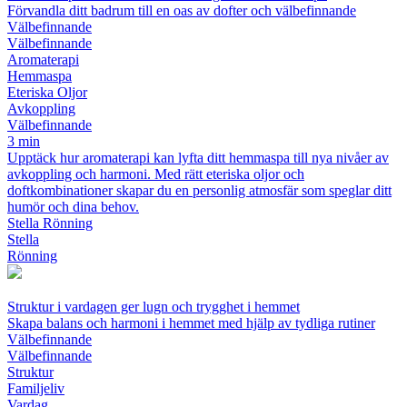
Förvandla ditt badrum till en oas av dofter och välbefinnande
Välbefinnande
Välbefinnande
Aromaterapi
Hemmaspa
Eteriska Oljor
Avkoppling
Välbefinnande
3 min
Upptäck hur aromaterapi kan lyfta ditt hemmaspa till nya nivåer av
avkoppling och harmoni. Med rätt eteriska oljor och
doftkombinationer skapar du en personlig atmosfär som speglar ditt
humör och dina behov.
Stella Rönning
Stella
Rönning
Struktur i vardagen ger lugn och trygghet i hemmet
Skapa balans och harmoni i hemmet med hjälp av tydliga rutiner
Välbefinnande
Välbefinnande
Struktur
Familjeliv
Vardag