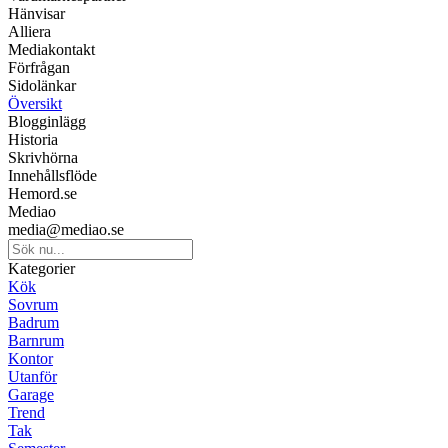
Hänvisar
Alliera
Mediakontakt
Förfrågan
Sidolänkar
Översikt
Blogginlägg
Historia
Skrivhörna
Innehållsflöde
Hemord.se
Mediao
media@mediao.se
Kategorier
Kök
Sovrum
Badrum
Barnrum
Kontor
Utanför
Garage
Trend
Tak