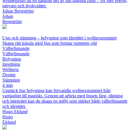
wellnessrum till en naturlig del av din dagliga rutin – för mer energi,
närvaro och livskvalitet.
Johan Bergström
Johan
Bergström
Ljus och stämning – belysning som identitet i wellnessrummet
Skapa rätt känsla med ljus som formar rummets själ
Välbefinnande
Välbefinnande
Belysning
Inredning
Wellness
Design
Stämning
4 min
Upptäck hur belysning kan förvandla wellnessrummet från
vardagligt till magiskt. Genom att arbeta med ljusets färg, riktning
och intensitet kan du skapa en miljö som stärker både välbefinnande
och identitet.
Hugo Eklund
Hugo
Eklund