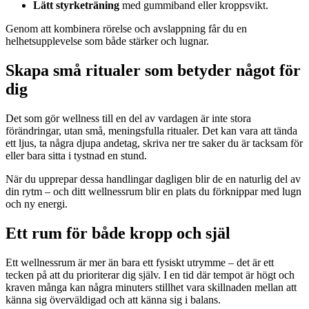
Lätt styrketräning
med gummiband eller kroppsvikt.
Genom att kombinera rörelse och avslappning får du en
helhetsupplevelse som både stärker och lugnar.
Skapa små ritualer som betyder något för
dig
Det som gör wellness till en del av vardagen är inte stora
förändringar, utan små, meningsfulla ritualer. Det kan vara att tända
ett ljus, ta några djupa andetag, skriva ner tre saker du är tacksam för
eller bara sitta i tystnad en stund.
När du upprepar dessa handlingar dagligen blir de en naturlig del av
din rytm – och ditt wellnessrum blir en plats du förknippar med lugn
och ny energi.
Ett rum för både kropp och själ
Ett wellnessrum är mer än bara ett fysiskt utrymme – det är ett
tecken på att du prioriterar dig själv. I en tid där tempot är högt och
kraven många kan några minuters stillhet vara skillnaden mellan att
känna sig överväldigad och att känna sig i balans.