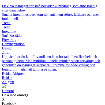
Flexibla lösningar för små bostäder – inredning som anpassar sig
efter dina behov
Smarta inredningsidéer som gör små hem större, luftigare och mer
funktionella
Trend
Trend
Inredning
Små Bostäder
Förvaring
Heminspiration
Design
2 min
Upptäck hur du kan förvandla en liten bostad till ett flexibelt och
personligt hem. Med multifunktionella möbler, smart förvaring och
genomtänkta lösningar skapar du utrymme för både vardag och
förändring – utan att tumma på stilen.
Reidar Ahlgren
Reidar
Ahlgren
H
emord
Dela med omsorg
X
Facebook