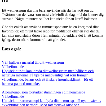
tid
Ett wellnessrum ska inte bara användas när du har gott om tid.
Tvärtom kan det vara som mest värdefullt de dagar då du känner dig
stressad. Några minuters stillhet kan räcka för att återfå balansen.
Gör det enkelt att använda rummet spontant: ha en korg med dina
favoritoljor, ett mjukt täcke redo för meditation eller en stol där du
kan sitta med slutna ögon i fem minuter. Ju enklare det är att komma
igång, desto oftare kommer du att göra det.
Læs også:
Välj hållbara material till ditt wellnessrum
Välbefinnande
Upptäck hur du kan inreda ditt wellnessrum med hållbara och
naturliga material. Få tips på miljövänliga val som främjar
välbefinnande, balans och ett friskare inomhusklimat – för ett
hemmaspa med omtanke.
Aromaterapi som förstärker stämningen i ditt hemmaspa
Välbefinnande
Upptäck hur aromaterapi kan lyfta ditt hemmaspa till nya nivåer av
avkoppling och harmoni. Med rätt eteriska oljor och