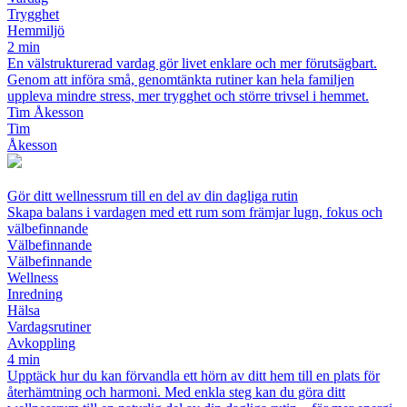
Trygghet
Hemmiljö
2 min
En välstrukturerad vardag gör livet enklare och mer förutsägbart.
Genom att införa små, genomtänkta rutiner kan hela familjen
uppleva mindre stress, mer trygghet och större trivsel i hemmet.
Tim Åkesson
Tim
Åkesson
Gör ditt wellnessrum till en del av din dagliga rutin
Skapa balans i vardagen med ett rum som främjar lugn, fokus och
välbefinnande
Välbefinnande
Välbefinnande
Wellness
Inredning
Hälsa
Vardagsrutiner
Avkoppling
4 min
Upptäck hur du kan förvandla ett hörn av ditt hem till en plats för
återhämtning och harmoni. Med enkla steg kan du göra ditt