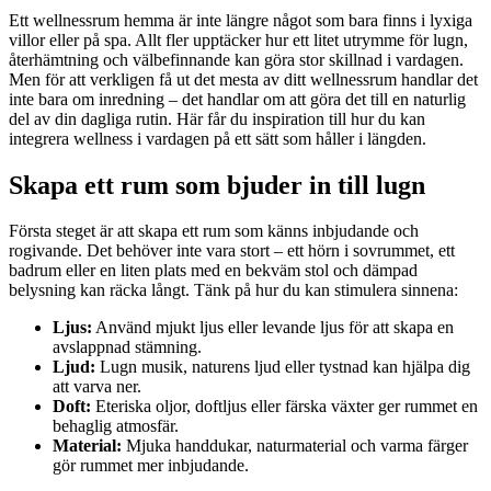
Ett wellnessrum hemma är inte längre något som bara finns i lyxiga
villor eller på spa. Allt fler upptäcker hur ett litet utrymme för lugn,
återhämtning och välbefinnande kan göra stor skillnad i vardagen.
Men för att verkligen få ut det mesta av ditt wellnessrum handlar det
inte bara om inredning – det handlar om att göra det till en naturlig
del av din dagliga rutin. Här får du inspiration till hur du kan
integrera wellness i vardagen på ett sätt som håller i längden.
Skapa ett rum som bjuder in till lugn
Första steget är att skapa ett rum som känns inbjudande och
rogivande. Det behöver inte vara stort – ett hörn i sovrummet, ett
badrum eller en liten plats med en bekväm stol och dämpad
belysning kan räcka långt. Tänk på hur du kan stimulera sinnena:
Ljus:
Använd mjukt ljus eller levande ljus för att skapa en
avslappnad stämning.
Ljud:
Lugn musik, naturens ljud eller tystnad kan hjälpa dig
att varva ner.
Doft:
Eteriska oljor, doftljus eller färska växter ger rummet en
behaglig atmosfär.
Material:
Mjuka handdukar, naturmaterial och varma färger
gör rummet mer inbjudande.