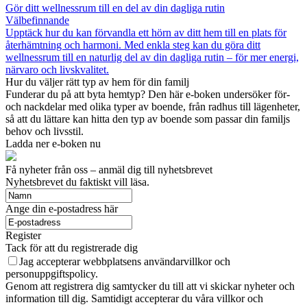
Gör ditt wellnessrum till en del av din dagliga rutin
Välbefinnande
Upptäck hur du kan förvandla ett hörn av ditt hem till en plats för
återhämtning och harmoni. Med enkla steg kan du göra ditt
wellnessrum till en naturlig del av din dagliga rutin – för mer energi,
närvaro och livskvalitet.
Hur du väljer rätt typ av hem för din familj
Funderar du på att byta hemtyp? Den här e-boken undersöker för-
och nackdelar med olika typer av boende, från radhus till lägenheter,
så att du lättare kan hitta den typ av boende som passar din familjs
behov och livsstil.
Ladda ner e-boken nu
Få nyheter från oss – anmäl dig till nyhetsbrevet
Nyhetsbrevet du faktiskt vill läsa.
Ange din e-postadress här
Register
Tack för att du registrerade dig
Jag accepterar webbplatsens användarvillkor och
personuppgiftspolicy.
Genom att registrera dig samtycker du till att vi skickar nyheter och
information till dig. Samtidigt accepterar du våra villkor och