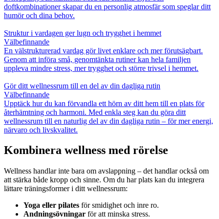
doftkombinationer skapar du en personlig atmosfär som speglar ditt
humör och dina behov.
Struktur i vardagen ger lugn och trygghet i hemmet
Välbefinnande
En välstrukturerad vardag gör livet enklare och mer förutsägbart.
Genom att införa små, genomtänkta rutiner kan hela familjen
uppleva mindre stress, mer trygghet och större trivsel i hemmet.
Gör ditt wellnessrum till en del av din dagliga rutin
Välbefinnande
Upptäck hur du kan förvandla ett hörn av ditt hem till en plats för
återhämtning och harmoni. Med enkla steg kan du göra ditt
wellnessrum till en naturlig del av din dagliga rutin – för mer energi,
närvaro och livskvalitet.
Kombinera wellness med rörelse
Wellness handlar inte bara om avslappning – det handlar också om
att stärka både kropp och sinne. Om du har plats kan du integrera
lättare träningsformer i ditt wellnessrum:
Yoga eller pilates
för smidighet och inre ro.
Andningsövningar
för att minska stress.