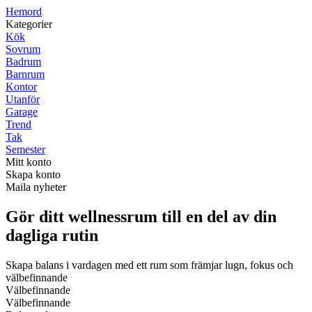
H
emord
Kategorier
Kök
Sovrum
Badrum
Barnrum
Kontor
Utanför
Garage
Trend
Tak
Semester
Mitt konto
Skapa konto
Maila nyheter
Gör ditt wellnessrum till en del av din
dagliga rutin
Skapa balans i vardagen med ett rum som främjar lugn, fokus och
välbefinnande
Välbefinnande
Välbefinnande