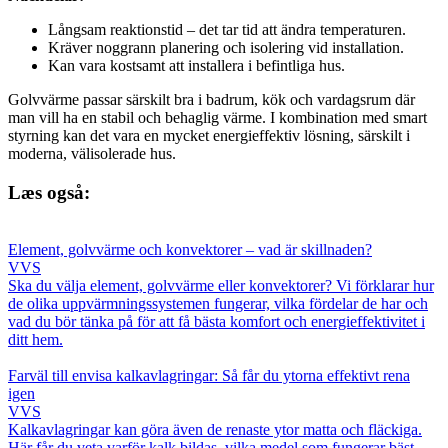
Långsam reaktionstid – det tar tid att ändra temperaturen.
Kräver noggrann planering och isolering vid installation.
Kan vara kostsamt att installera i befintliga hus.
Golvvärme passar särskilt bra i badrum, kök och vardagsrum där
man vill ha en stabil och behaglig värme. I kombination med smart
styrning kan det vara en mycket energieffektiv lösning, särskilt i
moderna, välisolerade hus.
Læs også:
Element, golvvärme och konvektorer – vad är skillnaden?
VVS
Ska du välja element, golvvärme eller konvektorer? Vi förklarar hur
de olika uppvärmningssystemen fungerar, vilka fördelar de har och
vad du bör tänka på för att få bästa komfort och energieffektivitet i
ditt hem.
Farväl till envisa kalkavlagringar: Så får du ytorna effektivt rena
igen
VVS
Kalkavlagringar kan göra även de renaste ytor matta och fläckiga.
Här får du veta varför kalk bildas, vilka medel som fungerar bäst