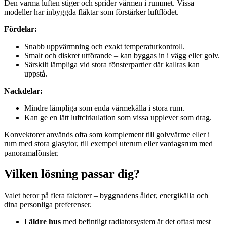
Den varma luften stiger och sprider värmen i rummet. Vissa
modeller har inbyggda fläktar som förstärker luftflödet.
Fördelar:
Snabb uppvärmning och exakt temperaturkontroll.
Smalt och diskret utförande – kan byggas in i vägg eller golv.
Särskilt lämpliga vid stora fönsterpartier där kallras kan
uppstå.
Nackdelar:
Mindre lämpliga som enda värmekälla i stora rum.
Kan ge en lätt luftcirkulation som vissa upplever som drag.
Konvektorer används ofta som komplement till golvvärme eller i
rum med stora glasytor, till exempel uterum eller vardagsrum med
panoramafönster.
Vilken lösning passar dig?
Valet beror på flera faktorer – byggnadens ålder, energikälla och
dina personliga preferenser.
I
äldre hus
med befintligt radiatorsystem är det oftast mest