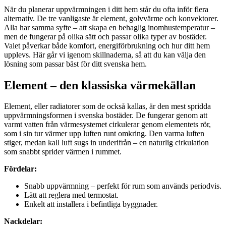
När du planerar uppvärmningen i ditt hem står du ofta inför flera
alternativ. De tre vanligaste är element, golvvärme och konvektorer.
Alla har samma syfte – att skapa en behaglig inomhustemperatur –
men de fungerar på olika sätt och passar olika typer av bostäder.
Valet påverkar både komfort, energiförbrukning och hur ditt hem
upplevs. Här går vi igenom skillnaderna, så att du kan välja den
lösning som passar bäst för ditt svenska hem.
Element – den klassiska värmekällan
Element, eller radiatorer som de också kallas, är den mest spridda
uppvärmningsformen i svenska bostäder. De fungerar genom att
varmt vatten från värmesystemet cirkulerar genom elementets rör,
som i sin tur värmer upp luften runt omkring. Den varma luften
stiger, medan kall luft sugs in underifrån – en naturlig cirkulation
som snabbt sprider värmen i rummet.
Fördelar:
Snabb uppvärmning – perfekt för rum som används periodvis.
Lätt att reglera med termostat.
Enkelt att installera i befintliga byggnader.
Nackdelar: