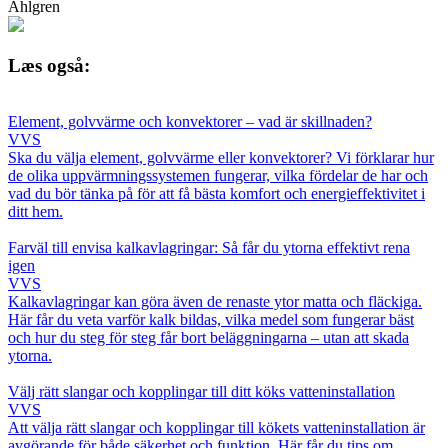
Ahlgren
Læs også:
Element, golvvärme och konvektorer – vad är skillnaden?
VVS
Ska du välja element, golvvärme eller konvektorer? Vi förklarar hur
de olika uppvärmningssystemen fungerar, vilka fördelar de har och
vad du bör tänka på för att få bästa komfort och energieffektivitet i
ditt hem.
Farväl till envisa kalkavlagringar: Så får du ytorna effektivt rena
igen
VVS
Kalkavlagringar kan göra även de renaste ytor matta och fläckiga.
Här får du veta varför kalk bildas, vilka medel som fungerar bäst
och hur du steg för steg får bort beläggningarna – utan att skada
ytorna.
Välj rätt slangar och kopplingar till ditt köks vatteninstallation
VVS
Att välja rätt slangar och kopplingar till kökets vatteninstallation är
avgörande för både säkerhet och funktion. Här får du tips om