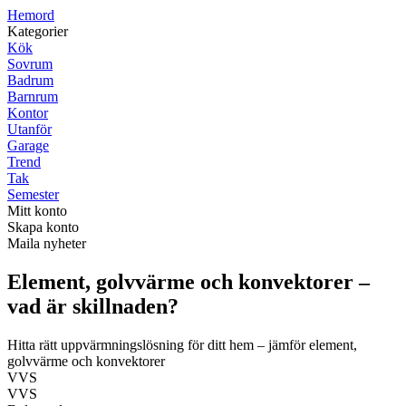
H
emord
Kategorier
Kök
Sovrum
Badrum
Barnrum
Kontor
Utanför
Garage
Trend
Tak
Semester
Mitt konto
Skapa konto
Maila nyheter
Element, golvvärme och konvektorer –
vad är skillnaden?
Hitta rätt uppvärmningslösning för ditt hem – jämför element,
golvvärme och konvektorer
VVS
VVS