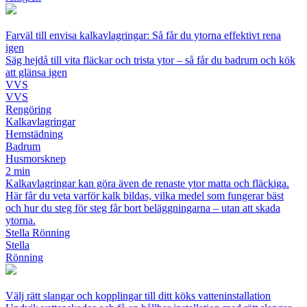
Farväl till envisa kalkavlagringar: Så får du ytorna effektivt rena
igen
Säg hejdå till vita fläckar och trista ytor – så får du badrum och kök
att glänsa igen
VVS
VVS
Rengöring
Kalkavlagringar
Hemstädning
Badrum
Husmorsknep
2 min
Kalkavlagringar kan göra även de renaste ytor matta och fläckiga.
Här får du veta varför kalk bildas, vilka medel som fungerar bäst
och hur du steg för steg får bort beläggningarna – utan att skada
ytorna.
Stella Rönning
Stella
Rönning
Välj rätt slangar och kopplingar till ditt köks vatteninstallation