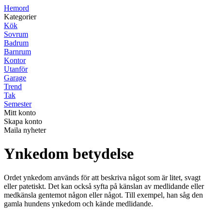
H
emord
Kategorier
Kök
Sovrum
Badrum
Barnrum
Kontor
Utanför
Garage
Trend
Tak
Semester
Mitt konto
Skapa konto
Maila nyheter
Ynkedom betydelse
Ordet ynkedom används för att beskriva något som är litet, svagt
eller patetiskt. Det kan också syfta på känslan av medlidande eller
medkänsla gentemot någon eller något. Till exempel, han såg den
gamla hundens ynkedom och kände medlidande.