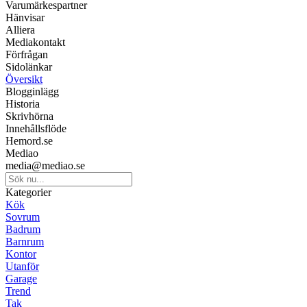
Varumärkespartner
Hänvisar
Alliera
Mediakontakt
Förfrågan
Sidolänkar
Översikt
Blogginlägg
Historia
Skrivhörna
Innehållsflöde
Hemord.se
Mediao
media@mediao.se
Kategorier
Kök
Sovrum
Badrum
Barnrum
Kontor
Utanför
Garage
Trend
Tak