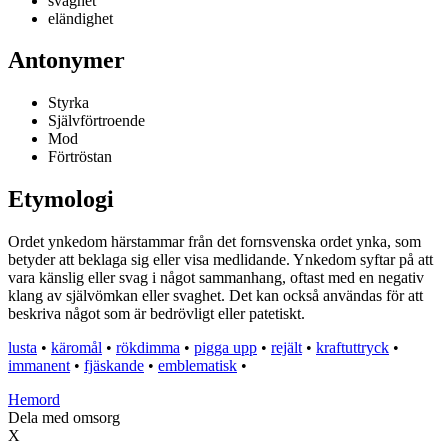
svaghet
eländighet
Antonymer
Styrka
Självförtroende
Mod
Förtröstan
Etymologi
Ordet ynkedom härstammar från det fornsvenska ordet ynka, som
betyder att beklaga sig eller visa medlidande. Ynkedom syftar på att
vara känslig eller svag i något sammanhang, oftast med en negativ
klang av självömkan eller svaghet. Det kan också användas för att
beskriva något som är bedrövligt eller patetiskt.
lusta
•
käromål
•
rökdimma
•
pigga upp
•
rejält
•
kraftuttryck
•
immanent
•
fjäskande
•
emblematisk
•
H
emord
Dela med omsorg
X