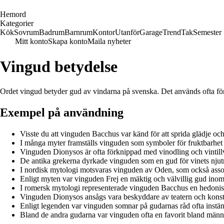
H
emord
Kategorier
Kök
Sovrum
Badrum
Barnrum
Kontor
Utanför
Garage
Trend
Tak
Semester
Mitt konto
Skapa konto
Maila nyheter
Vingud betydelse
Ordet vingud betyder gud av vindarna på svenska. Det används ofta för 
Exempel på användning
Visste du att vinguden Bacchus var känd för att sprida glädje och
I många myter framställs vinguden som symboler för fruktbarhet
Vinguden Dionysos är ofta förknippad med vinodling och vintill
De antika grekerna dyrkade vinguden som en gud för vinets njut
I nordisk mytologi motsvaras vinguden av Oden, som också ass
Enligt myten var vinguden Frej en mäktig och välvillig gud inom 
I romersk mytologi representerade vinguden Bacchus en hedonistis
Vinguden Dionysos ansågs vara beskyddare av teatern och konst
Enligt legenden var vinguden somnar på gudarnas råd ofta instä
Bland de andra gudarna var vinguden ofta en favorit bland männis