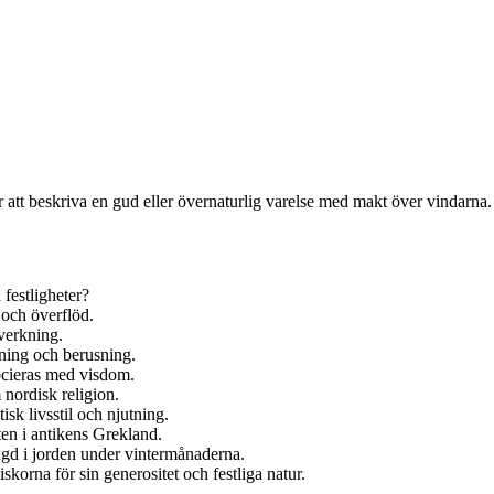
att beskriva en gud eller övernaturlig varelse med makt över vindarna.
 festligheter?
 och överflöd.
verkning.
ning och berusning.
ocieras med visdom.
nordisk religion.
k livsstil och njutning.
en i antikens Grekland.
ngd i jorden under vintermånaderna.
korna för sin generositet och festliga natur.