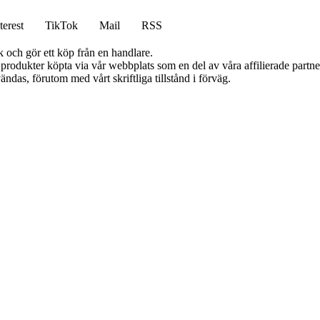
terest
TikTok
Mail
RSS
k och gör ett köp från en handlare.
n produkter köpta via vår webbplats som en del av våra affilierade partn
ändas, förutom med vårt skriftliga tillstånd i förväg.