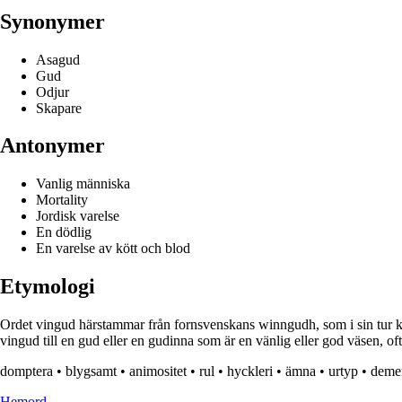
Synonymer
Asagud
Gud
Odjur
Skapare
Antonymer
Vanlig människa
Mortality
Jordisk varelse
En dödlig
En varelse av kött och blod
Etymologi
Ordet vingud härstammar från fornsvenskans winngudh, som i sin tur 
vingud till en gud eller en gudinna som är en vänlig eller god väsen, o
domptera
•
blygsamt
•
animositet
•
rul
•
hyckleri
•
ämna
•
urtyp
•
deme
H
emord