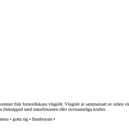
kommer från fornordiskans víngóðr. Víngóðr är sammansatt av orden v
fta förknippad med naturfenomen eller övernaturliga krafter.
ntera
•
gotta sig
•
flamboyant
•