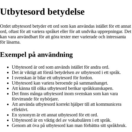
Utbytesord betydelse
Ordet utbytesord betyder ett ord som kan användas istället för ett annat
ord, oftast för att variera språket eller för att undvika upprepningar. Det
kan vara användbart för att göra texter mer varierade och intressanta
för läsarna.
Exempel på användning
Utbytesord är ord som används istället för andra ord.
Det är viktigt att förstå betydelsen av utbytesord i ett språk.
I svenskan är bilar ett utbytesord för fordon.
Utbytesord kan variera beroende på sammanhanget.
Att känna till olika utbytesord berikar språkkunskapen.
Det finns många utbytesord inom svenskan som kan vara
förvirrande för nybörjare.
Att använda utbytesord korrekt hjälper till att kommunicera
effektivt.
En synonym är ett annat utbytesord för ett ord.
Utbytesord är en viktig del av vokabulären i ett språk.
Genom att öva på utbytesord kan man förbättra sitt språkbruk.