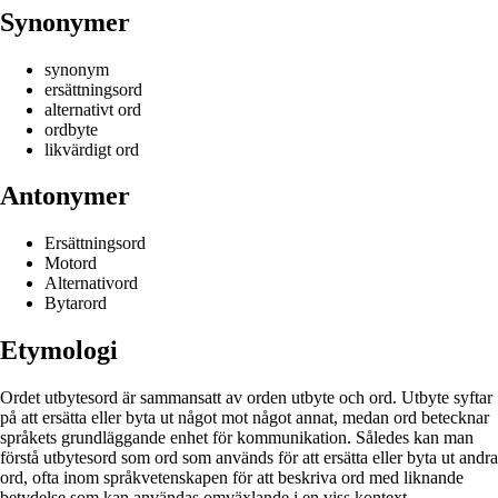
Synonymer
synonym
ersättningsord
alternativt ord
ordbyte
likvärdigt ord
Antonymer
Ersättningsord
Motord
Alternativord
Bytarord
Etymologi
Ordet utbytesord är sammansatt av orden utbyte och ord. Utbyte syftar
på att ersätta eller byta ut något mot något annat, medan ord betecknar
språkets grundläggande enhet för kommunikation. Således kan man
förstå utbytesord som ord som används för att ersätta eller byta ut andra
ord, ofta inom språkvetenskapen för att beskriva ord med liknande
betydelse som kan användas omväxlande i en viss kontext.