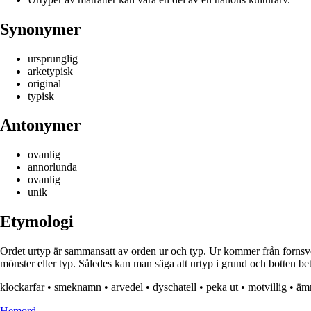
Synonymer
ursprunglig
arketypisk
original
typisk
Antonymer
ovanlig
annorlunda
ovanlig
unik
Etymologi
Ordet urtyp är sammansatt av orden ur och typ. Ur kommer från fornsve
mönster eller typ. Således kan man säga att urtyp i grund och botten b
klockarfar
•
smeknamn
•
arvedel
•
dyschatell
•
peka ut
•
motvillig
•
äm
H
emord