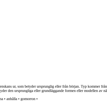
nskans ur, som betyder ursprunglig eller från början. Typ kommer från 
etyder den ursprungliga eller grundläggande formen eller modellen av nå
na
•
anhålla
•
gomorron
•