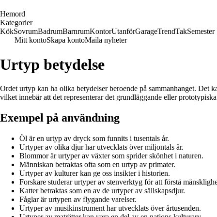
H
emord
Kategorier
Kök
Sovrum
Badrum
Barnrum
Kontor
Utanför
Garage
Trend
Tak
Semester
Mitt konto
Skapa konto
Maila nyheter
Urtyp betydelse
Ordet urtyp kan ha olika betydelser beroende på sammanhanget. Det kan 
vilket innebär att det representerar det grundläggande eller prototypis
Exempel på användning
Öl är en urtyp av dryck som funnits i tusentals år.
Urtyper av olika djur har utvecklats över miljontals år.
Blommor är urtyper av växter som sprider skönhet i naturen.
Människan betraktas ofta som en urtyp av primater.
Urtyper av kulturer kan ge oss insikter i historien.
Forskare studerar urtyper av stenverktyg för att förstå mänsklighet
Katter betraktas som en av de urtyper av sällskapsdjur.
Fåglar är urtypen av flygande varelser.
Urtyper av musikinstrument har utvecklats över årtusenden.
Urtyper av maträtter kan vara en del av en nations kulturarv.