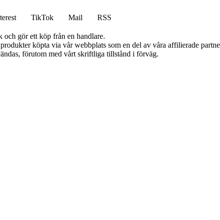
terest
TikTok
Mail
RSS
k och gör ett köp från en handlare.
n produkter köpta via vår webbplats som en del av våra affilierade partn
ändas, förutom med vårt skriftliga tillstånd i förväg.