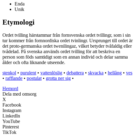
Enda
Unik
Etymologi
Ordet tvilling härstammar från fornsvenska ordet tvillingr, som i sin
tur kommer från fornnordiska ordet tvinlingr. Ursprunget till ordet är
det proto-germanska ordet twenilingaz, vilket betyder tvåfaldig eller
tvådelad. På svenska används ordet tvilling för att beskriva en
person som föds samtidigt som en annan individ och delar samma
ålder och ofta liknande utseende.
stenkol
•
purulent
•
vattenlöslig
•
debattera
•
skvacka
•
hellång
•
ves
•
rafflande
•
postulat
•
grotta ner sig
•
H
emord
Dela med omsorg
X
Facebook
Instagram
LinkedIn
YouTube
Pinterest
TikTok