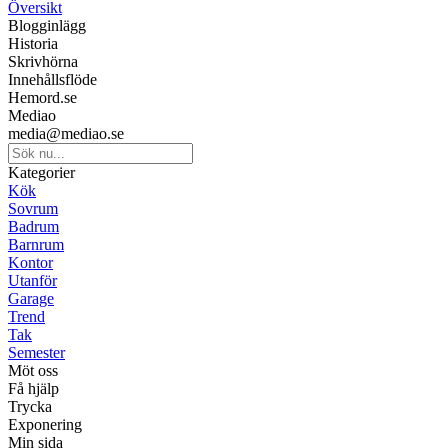
Översikt
Blogginlägg
Historia
Skrivhörna
Innehållsflöde
Hemord.se
Mediao
media@mediao.se
Kategorier
Kök
Sovrum
Badrum
Barnrum
Kontor
Utanför
Garage
Trend
Tak
Semester
Möt oss
Få hjälp
Trycka
Exponering
Min sida