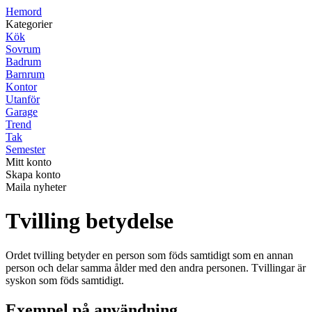
H
emord
Kategorier
Kök
Sovrum
Badrum
Barnrum
Kontor
Utanför
Garage
Trend
Tak
Semester
Mitt konto
Skapa konto
Maila nyheter
Tvilling betydelse
Ordet tvilling betyder en person som föds samtidigt som en annan
person och delar samma ålder med den andra personen. Tvillingar är
syskon som föds samtidigt.
Exempel på användning