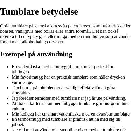
Tumblare betydelse
Ordet tumblare på svenska kan syfta på en person som utför tricks eller
konster, vanligtvis med bollar eller andra föremål. Det kan också
referera till en typ av glas eller mugg med en rund botten som används
för att mäta alkoholhaltiga drycker.
Exempel på användning
En vattenflaska med en inbyggd tumblare är perfekt för
träningen.
Min favoritmugg har en praktisk tumblare som håller drycken
varm länge.
Tumblaren på min blender är väldigt effektiv för att göra
smoothies.
Jag föredrar termosar med tumblare när jag är ute på vandring.
Att ha en kaffemaskin med inbyggd tumblare gör morgonrutinen
enklare.
Min kollega har en smart vattenflaska med en avtagbar tumblare.
En termosmugg med tumblare är praktisk att ha med sig till
jobbet.
Jag gillar att använda min smoothiemixer med en tumblare när