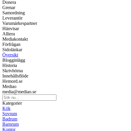
Donera
Grenar
Samordning
Leverantör
Varumärkespartner
Hänvisar
Alliera
Mediakontakt
Förfrågan
Sidolänkar
Översikt
Blogginlägg
Historia
Skrivhörna
Innehållsflöde
Hemord.se
Mediao
media@mediao.se
Kategorier
Kök
Sovrum
Badrum
Barnrum
Kontor