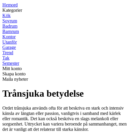
H
emord
Kategorier
Kök
Sovrum
Badrum
Barnrum
Kontor
Utanför
Garage
Trend
Tak
Semester
Mitt konto
Skapa konto
Maila nyheter
Trånsjuka betydelse
Ordet trånsjuka används ofta för att beskriva en stark och intensiv
känsla av längtan eller passion, vanligtvis i samband med kärlek
eller romantik. Det kan också beskriva en slags melankoli eller
sorgsenhet. Uttrycket kan variera beroende på sammanhanget, men
det är vanligt att det relaterar till starka känslor.