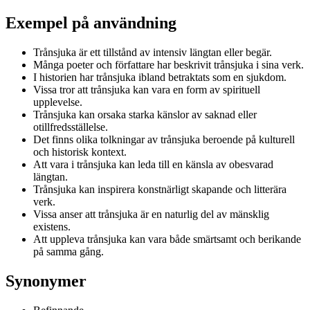
Exempel på användning
Trånsjuka är ett tillstånd av intensiv längtan eller begär.
Många poeter och författare har beskrivit trånsjuka i sina verk.
I historien har trånsjuka ibland betraktats som en sjukdom.
Vissa tror att trånsjuka kan vara en form av spirituell
upplevelse.
Trånsjuka kan orsaka starka känslor av saknad eller
otillfredsställelse.
Det finns olika tolkningar av trånsjuka beroende på kulturell
och historisk kontext.
Att vara i trånsjuka kan leda till en känsla av obesvarad
längtan.
Trånsjuka kan inspirera konstnärligt skapande och litterära
verk.
Vissa anser att trånsjuka är en naturlig del av mänsklig
existens.
Att uppleva trånsjuka kan vara både smärtsamt och berikande
på samma gång.
Synonymer