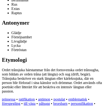
Befinnande
Rus
Extas
Raptus
Antonymer
Glädje
Förnöjsamhet
Livsglädje
Lycka
Förtröstan
Etymologi
Ordet trånsjuka härstammar från det fornsvenska ordet trånsugha,
som bildats av orden tråna (att längta) och sug (drift, begär).
Trånsjuka beskriver en stark längtan eller kärlekssjuka, där en
person blir förlorad i sina känslor och drömmar. Ordet används ofta
poetiskt eller litterärt för att beskriva en intensiv längtan eller
passion.
prinsessa
•
ratifikation
•
antimon
•
postulat
•
emblematisk
•
förespegling
•
till väga
•
påhugg
•
brorsbarn
•
personifikation
•