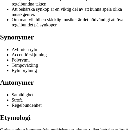
regelbundna takten.
Att behärska synkop är en viktig del av att kunna spela olika
musikgenrer.
Om man vill bli en skicklig musiker är det nödvändigt att öva
regelbundet på synkoper.
Synonymer
Avbruten rytm
Accentförskjutning
Polyrytmi
Tempoväxling
Rytmbrytning
Antonymer
Samtidighet
Strofa
Regelbundenhet
Etymologi
Ordet synkop kommer från grekiskans synkope, vilket betyder avbrott