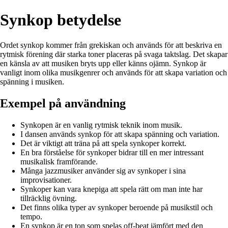
Synkop betydelse
Ordet synkop kommer från grekiskan och används för att beskriva en
rytmisk förening där starka toner placeras på svaga taktslag. Det skapar
en känsla av att musiken bryts upp eller känns ojämn. Synkop är
vanligt inom olika musikgenrer och används för att skapa variation och
spänning i musiken.
Exempel på användning
Synkopen är en vanlig rytmisk teknik inom musik.
I dansen används synkop för att skapa spänning och variation.
Det är viktigt att träna på att spela synkoper korrekt.
En bra förståelse för synkoper bidrar till en mer intressant
musikalisk framförande.
Många jazzmusiker använder sig av synkoper i sina
improvisationer.
Synkoper kan vara knepiga att spela rätt om man inte har
tillräcklig övning.
Det finns olika typer av synkoper beroende på musikstil och
tempo.
En synkop är en ton som spelas off-beat jämfört med den