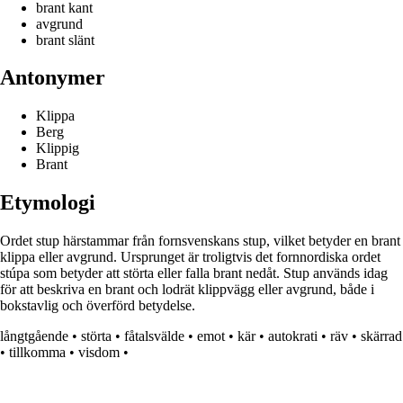
brant kant
avgrund
brant slänt
Antonymer
Klippa
Berg
Klippig
Brant
Etymologi
Ordet stup härstammar från fornsvenskans stup, vilket betyder en brant
klippa eller avgrund. Ursprunget är troligtvis det fornnordiska ordet
stúpa som betyder att störta eller falla brant nedåt. Stup används idag
för att beskriva en brant och lodrät klippvägg eller avgrund, både i
bokstavlig och överförd betydelse.
långtgående
•
störta
•
fåtalsvälde
•
emot
•
kär
•
autokrati
•
räv
•
skärrad
•
tillkomma
•
visdom
•