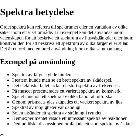
Spektra betydelse
Ordet spektra kan referera till spektrumet eller en variation av olika
saker inom ett visst område. Till exempel kan det användas inom
vetenskapen för att beskriva ett spektrum av ljusvåglängder eller inom
konstvärlden för att beskriva ett spektrum av olika färger eller stilar.
Det är ett ord med en bred användning inom olika sammanhang.
Exempel på användning
Spektra av färger fyllde himlen.
I teatern kunde man se ett brett spektra av skådespel.
Det elektriska fältet täcker ett stort spektra av frekvenser.
På museet presenterades ett varierat spektra av konstverk.
Spelet innehöll ett spektra av olika banor att utforska.
Genom prismaets glas skapades ett vackert spektra av ljus.
Spektrat av möjligheter var oändligt.
Solen utsänder ett spektra av strålning i rymden.
Kemiexperimentet visade ett intressant spektra av reaktioner.
Den politiska diskussionen omfattade ett stort spektra av åsikter.