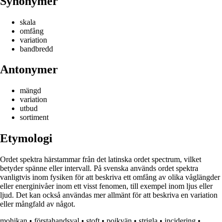
Synonymer
skala
omfång
variation
bandbredd
Antonymer
mängd
variation
utbud
sortiment
Etymologi
Ordet spektra härstammar från det latinska ordet spectrum, vilket
betyder spänne eller intervall. På svenska används ordet spektra
vanligtvis inom fysiken för att beskriva ett omfång av olika våglängder
eller energinivåer inom ett visst fenomen, till exempel inom ljus eller
ljud. Det kan också användas mer allmänt för att beskriva en variation
eller mångfald av något.
mohikan
•
förstahandsval
•
stoft
•
pojkvän
•
strigla
•
incidering
•