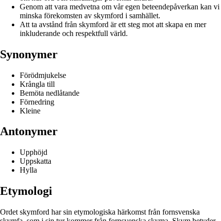
Genom att vara medvetna om vår egen beteendepåverkan kan vi
minska förekomsten av skymford i samhället.
Att ta avstånd från skymford är ett steg mot att skapa en mer
inkluderande och respektfull värld.
Synonymer
Förödmjukelse
Krångla till
Bemöta nedlåtande
Förnedring
Kleine
Antonymer
Upphöjd
Uppskatta
Hylla
Etymologi
Ordet skymford har sin etymologiska härkomst från fornsvenska
skymfa, som i sin tur kommer från fornsvenska skyma. Skym betyder