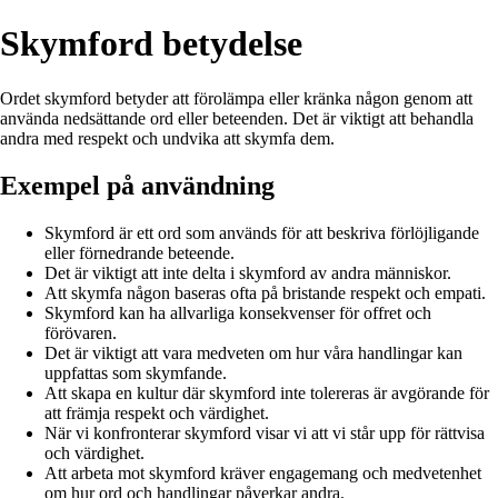
Skymford betydelse
Ordet skymford betyder att förolämpa eller kränka någon genom att
använda nedsättande ord eller beteenden. Det är viktigt att behandla
andra med respekt och undvika att skymfa dem.
Exempel på användning
Skymford är ett ord som används för att beskriva förlöjligande
eller förnedrande beteende.
Det är viktigt att inte delta i skymford av andra människor.
Att skymfa någon baseras ofta på bristande respekt och empati.
Skymford kan ha allvarliga konsekvenser för offret och
förövaren.
Det är viktigt att vara medveten om hur våra handlingar kan
uppfattas som skymfande.
Att skapa en kultur där skymford inte tolereras är avgörande för
att främja respekt och värdighet.
När vi konfronterar skymford visar vi att vi står upp för rättvisa
och värdighet.
Att arbeta mot skymford kräver engagemang och medvetenhet
om hur ord och handlingar påverkar andra.