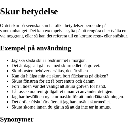
Skur betydelse
Ordet skur på svenska kan ha olika betydelser beroende på
sammanhanget. Det kan exempelvis syfta på att rengöra eller tvätta en
yta noggrant, eller så kan det referera till en kortare regn- eller snöskur.
Exempel på användning
Jag ska städa skur i badrummet i morgon.
Det är dags att gå loss med skurmedlet på golvet.
Skurborsten behöver ersättas, den är sliten.
Kan du hjälpa mig att skura bort fläckarna på disken?
Skura fönstren för att få bort smuts och damm.
Förr i tiden var det vanligt att skura golven för hand.
Låt oss skura rent grillgallret innan vi använder det igen.
Jag har beställt en ny skurmaskin för att underlätta städningen.
Det doftar friskt här efter att jag har använt skurmedlet.
Skura skorna innan du går in så att du inte tar in smuts.
Synonymer