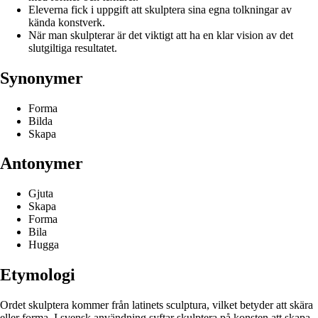
Eleverna fick i uppgift att skulptera sina egna tolkningar av
kända konstverk.
När man skulpterar är det viktigt att ha en klar vision av det
slutgiltiga resultatet.
Synonymer
Forma
Bilda
Skapa
Antonymer
Gjuta
Skapa
Forma
Bila
Hugga
Etymologi
Ordet skulptera kommer från latinets sculptura, vilket betyder att skära
eller forma. I svensk användning syftar skulptera på konsten att skapa