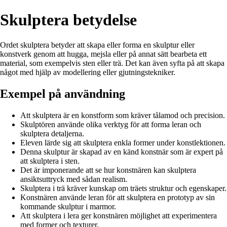
Skulptera betydelse
Ordet skulptera betyder att skapa eller forma en skulptur eller
konstverk genom att hugga, mejsla eller på annat sätt bearbeta ett
material, som exempelvis sten eller trä. Det kan även syfta på att skapa
något med hjälp av modellering eller gjutningstekniker.
Exempel på användning
Att skulptera är en konstform som kräver tålamod och precision.
Skulptören använde olika verktyg för att forma leran och
skulptera detaljerna.
Eleven lärde sig att skulptera enkla former under konstlektionen.
Denna skulptur är skapad av en känd konstnär som är expert på
att skulptera i sten.
Det är imponerande att se hur konstnären kan skulptera
ansiktsuttryck med sådan realism.
Skulptera i trä kräver kunskap om träets struktur och egenskaper.
Konstnären använde leran för att skulptera en prototyp av sin
kommande skulptur i marmor.
Att skulptera i lera ger konstnären möjlighet att experimentera
med former och texturer.