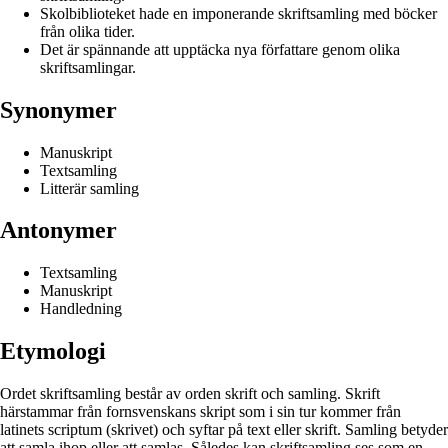
Skolbiblioteket hade en imponerande skriftsamling med böcker
från olika tider.
Det är spännande att upptäcka nya författare genom olika
skriftsamlingar.
Synonymer
Manuskript
Textsamling
Litterär samling
Antonymer
Textsamling
Manuskript
Handledning
Etymologi
Ordet skriftsamling består av orden skrift och samling. Skrift
härstammar från fornsvenskans skript som i sin tur kommer från
latinets scriptum (skrivet) och syftar på text eller skrift. Samling betyder
att samla ihop eller att samlas. Således kan skriftsamling ses som en