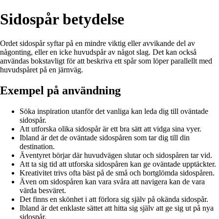
Sidospår betydelse
Ordet sidospår syftar på en mindre viktig eller avvikande del av
någonting, eller en icke huvudspår av något slag. Det kan också
användas bokstavligt för att beskriva ett spår som löper parallellt med
huvudspåret på en järnväg.
Exempel på användning
Söka inspiration utanför det vanliga kan leda dig till oväntade
sidospår.
Att utforska olika sidospår är ett bra sätt att vidga sina vyer.
Ibland är det de oväntade sidospåren som tar dig till din
destination.
Äventyret börjar där huvudvägen slutar och sidospåren tar vid.
Att ta sig tid att utforska sidospåren kan ge oväntade upptäckter.
Kreativitet trivs ofta bäst på de små och bortglömda sidospåren.
Även om sidospåren kan vara svåra att navigera kan de vara
värda besväret.
Det finns en skönhet i att förlora sig själv på okända sidospår.
Ibland är det enklaste sättet att hitta sig själv att ge sig ut på nya
sidospår.