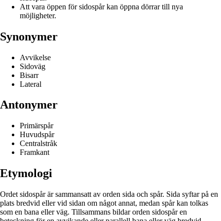
Att vara öppen för sidospår kan öppna dörrar till nya
möjligheter.
Synonymer
Avvikelse
Sidoväg
Bisarr
Lateral
Antonymer
Primärspår
Huvudspår
Centralstråk
Framkant
Etymologi
Ordet sidospår är sammansatt av orden sida och spår. Sida syftar på en
plats bredvid eller vid sidan om något annat, medan spår kan tolkas
som en bana eller väg. Tillsammans bildar orden sidospår en
beteckning för en avvikande eller parallell bana eller väg bredvid