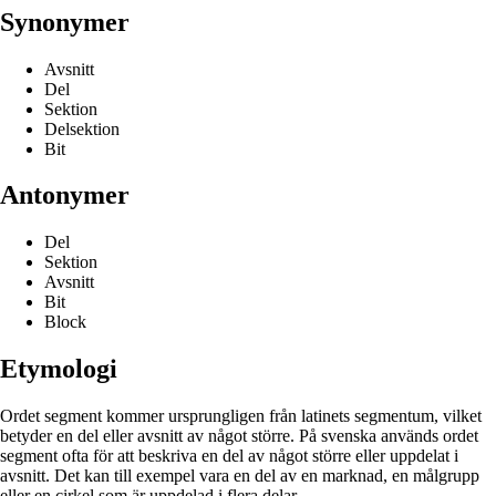
Synonymer
Avsnitt
Del
Sektion
Delsektion
Bit
Antonymer
Del
Sektion
Avsnitt
Bit
Block
Etymologi
Ordet segment kommer ursprungligen från latinets segmentum, vilket
betyder en del eller avsnitt av något större. På svenska används ordet
segment ofta för att beskriva en del av något större eller uppdelat i
avsnitt. Det kan till exempel vara en del av en marknad, en målgrupp
eller en cirkel som är uppdelad i flera delar.