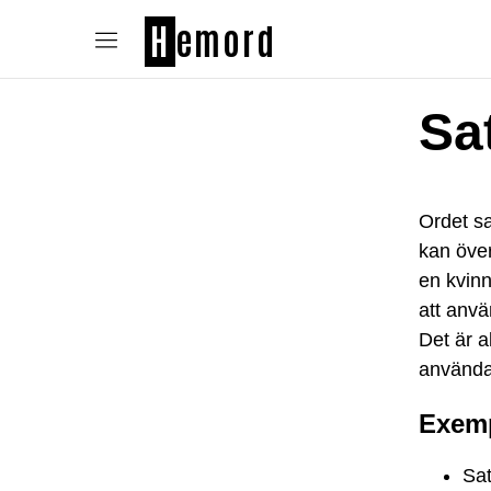
H
emord
Sa
Ordet sa
kan över
en kvinn
att anv
Det är a
använda
Exemp
Sat