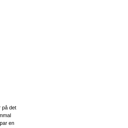
r på det
ammal
par en