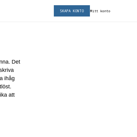
SKAPA KONTO
Mitt konto
inna. Det
skriva
ma ihåg
löst.
ika att