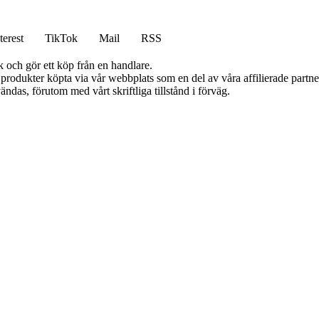
terest
TikTok
Mail
RSS
k och gör ett köp från en handlare.
n produkter köpta via vår webbplats som en del av våra affilierade partn
ändas, förutom med vårt skriftliga tillstånd i förväg.