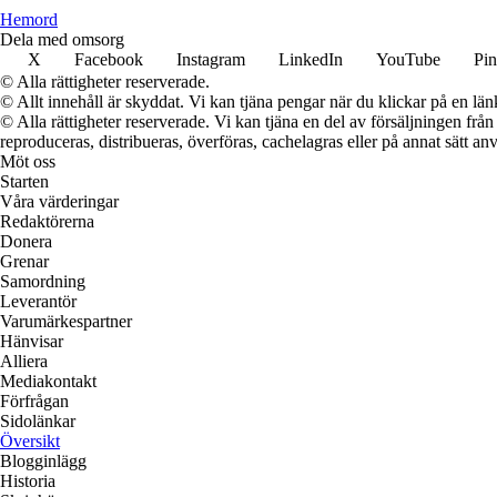
H
emord
Dela med omsorg
X
Facebook
Instagram
LinkedIn
YouTube
Pin
© Alla rättigheter reserverade.
© Allt innehåll är skyddat. Vi kan tjäna pengar när du klickar på en län
© Alla rättigheter reserverade. Vi kan tjäna en del av försäljningen frå
reproduceras, distribueras, överföras, cachelagras eller på annat sätt anv
Möt oss
Starten
Våra värderingar
Redaktörerna
Donera
Grenar
Samordning
Leverantör
Varumärkespartner
Hänvisar
Alliera
Mediakontakt
Förfrågan
Sidolänkar
Översikt
Blogginlägg
Historia