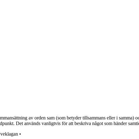
ammansättning av orden sam (som betyder tillsammans eller i samma) och 
nkt. Det används vanligtvis för att beskriva något som händer samtidig
•
veklagan
•