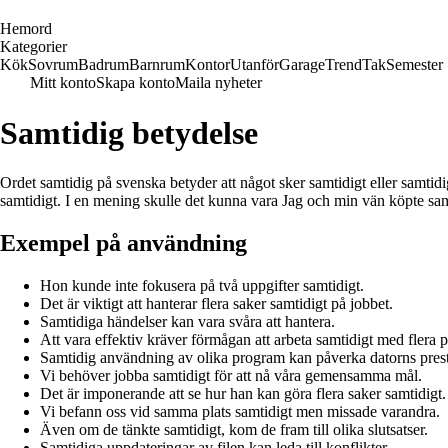
H
emord
Kategorier
Kök
Sovrum
Badrum
Barnrum
Kontor
Utanför
Garage
Trend
Tak
Semester
Mitt konto
Skapa konto
Maila nyheter
Samtidig betydelse
Ordet samtidig på svenska betyder att något sker samtidigt eller samtidig
samtidigt. I en mening skulle det kunna vara Jag och min vän köpte samti
Exempel på användning
Hon kunde inte fokusera på två uppgifter samtidigt.
Det är viktigt att hanterar flera saker samtidigt på jobbet.
Samtidiga händelser kan vara svåra att hantera.
Att vara effektiv kräver förmågan att arbeta samtidigt med flera p
Samtidig användning av olika program kan påverka datorns pres
Vi behöver jobba samtidigt för att nå våra gemensamma mål.
Det är imponerande att se hur han kan göra flera saker samtidigt.
Vi befann oss vid samma plats samtidigt men missade varandra.
Även om de tänkte samtidigt, kom de fram till olika slutsatser.
Samtidiga uppdateringar av filen kan leda till konflikter.