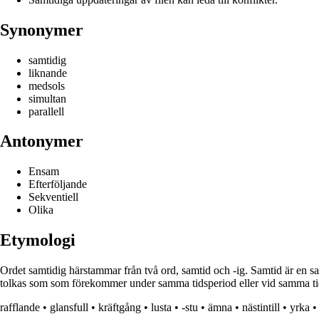
Synonymer
samtidig
liknande
medsols
simultan
parallell
Antonymer
Ensam
Efterföljande
Sekventiell
Olika
Etymologi
Ordet samtidig härstammar från två ord, samtid och -ig. Samtid är en s
tolkas som som förekommer under samma tidsperiod eller vid samma tidpu
rafflande
•
glansfull
•
kräftgång
•
lusta
•
-stu
•
ämna
•
nästintill
•
yrka