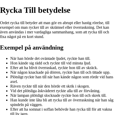
Rycka Till betydelse
Ordet rycka till betyder att man gör en abrupt eller hastig rörelse, till
exempel om man rycker till av skrämsel eller överraskning. Det kan
även användas i mer vardagliga sammanhang, som att rycka till och
fixa något på en kort stund.
Exempel på användning
När han hörde det oväntade ljudet, ryckte han till.
Hon kände sig rädd och ryckte till vid minsta ljud.
Efter att ha blivit överraskad, ryckte hon till av skräck.
När någon knackade på dörren, ryckte han till och tittade upp.
Plötsligt ryckte han till när han kände någon som rörde vid hans
axel.
Räven ryckte till när den hörde ett skrik i skogen.
Vid det plötsliga åskväderet ryckte alla till av förvåning.
När lampan plötsligt slocknade ryckte hon till och skrek till.
Han kunde inte låta bli att rycka till av överraskning när han såg
spindeln på väggen.
Efter att ha somnat i soffan behövde han rycka till för att vakna
till liv igen.