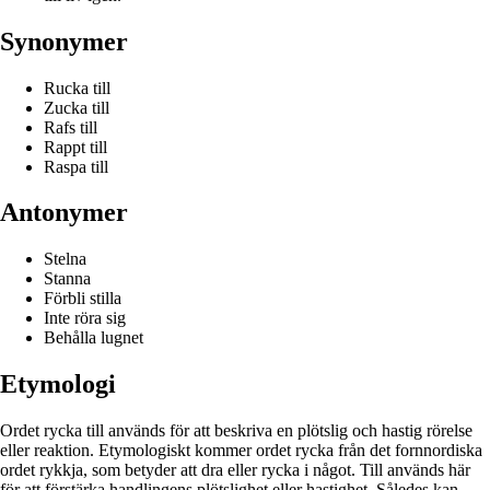
Synonymer
Rucka till
Zucka till
Rafs till
Rappt till
Raspa till
Antonymer
Stelna
Stanna
Förbli stilla
Inte röra sig
Behålla lugnet
Etymologi
Ordet rycka till används för att beskriva en plötslig och hastig rörelse
eller reaktion. Etymologiskt kommer ordet rycka från det fornnordiska
ordet rykkja, som betyder att dra eller rycka i något. Till används här
för att förstärka handlingens plötslighet eller hastighet. Således kan