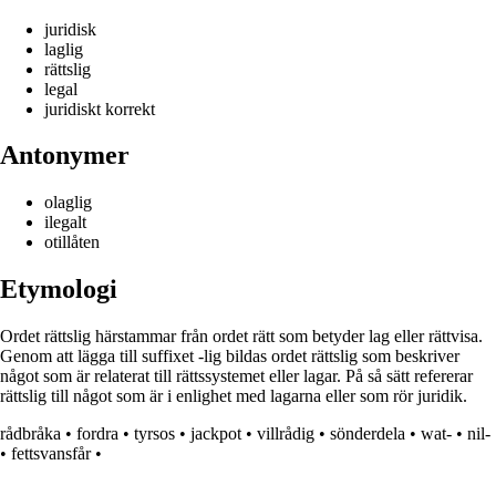
juridisk
laglig
rättslig
legal
juridiskt korrekt
Antonymer
olaglig
ilegalt
otillåten
Etymologi
Ordet rättslig härstammar från ordet rätt som betyder lag eller rättvisa.
Genom att lägga till suffixet -lig bildas ordet rättslig som beskriver
något som är relaterat till rättssystemet eller lagar. På så sätt refererar
rättslig till något som är i enlighet med lagarna eller som rör juridik.
rådbråka
•
fordra
•
tyrsos
•
jackpot
•
villrådig
•
sönderdela
•
wat-
•
nil-
•
fettsvansfår
•