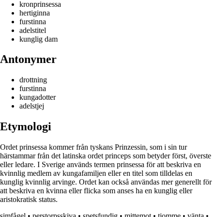
kronprinsessa
hertiginna
furstinna
adelstitel
kunglig dam
Antonymer
drottning
furstinna
kungadotter
adelstjej
Etymologi
Ordet prinsessa kommer från tyskans Prinzessin, som i sin tur
härstammar från det latinska ordet princeps som betyder först, överste
eller ledare. I Sverige används termen prinsessa för att beskriva en
kvinnlig medlem av kungafamiljen eller en titel som tilldelas en
kunglig kvinnlig arvinge. Ordet kan också användas mer generellt för
att beskriva en kvinna eller flicka som anses ha en kunglig eller
aristokratisk status.
simfågel
•
perstorpsskiva
•
spetsfundig
•
mittemot
•
tjomme
•
vänta
•