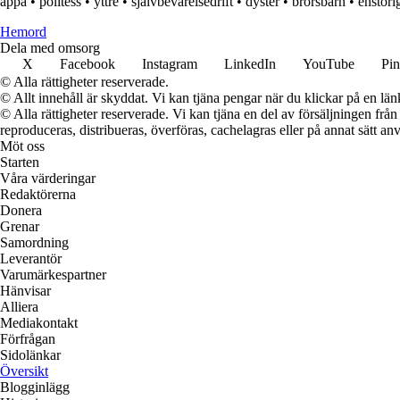
appa
•
politess
•
yttre
•
självbevarelsedrift
•
dyster
•
brorsbarn
•
enstöri
H
emord
Dela med omsorg
X
Facebook
Instagram
LinkedIn
YouTube
Pin
© Alla rättigheter reserverade.
© Allt innehåll är skyddat. Vi kan tjäna pengar när du klickar på en län
© Alla rättigheter reserverade. Vi kan tjäna en del av försäljningen frå
reproduceras, distribueras, överföras, cachelagras eller på annat sätt anv
Möt oss
Starten
Våra värderingar
Redaktörerna
Donera
Grenar
Samordning
Leverantör
Varumärkespartner
Hänvisar
Alliera
Mediakontakt
Förfrågan
Sidolänkar
Översikt
Blogginlägg