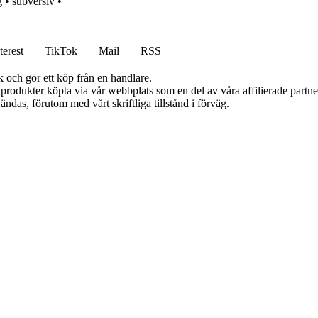
g
•
subversiv
•
terest
TikTok
Mail
RSS
k och gör ett köp från en handlare.
n produkter köpta via vår webbplats som en del av våra affilierade partn
ändas, förutom med vårt skriftliga tillstånd i förväg.