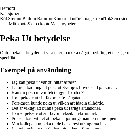
H
emord
Kategorier
Kök
Sovrum
Badrum
Barnrum
Kontor
Utanför
Garage
Trend
Tak
Semester
Mitt konto
Skapa konto
Maila nyheter
Peka Ut betydelse
Ordet peka ut betyder att visa eller markera något med fingret eller geno
specifikt.
Exempel på användning
Jag kan peka ut var du hittar affären.
Läraren bad mig att peka ut Sveriges huvudstad på kartan.
Kan du peka ut var felet ligger i koden?
Hon pekade ut sitt favoritcafé på gatan.
Forskaren kunde peka ut vilken art fågeln tillhörde.
Det är viktigt att kunna peka ut farliga situationer.
Barnet pekade ut sin favoritleksak i lekrummet.
Polisen bad vittnet att peka ut gärningsmannen i line-upen.
Min kollega kan peka ut de bästa restaurangerna i stan.
Låt mig peka ut var du kan hitta den informationen.