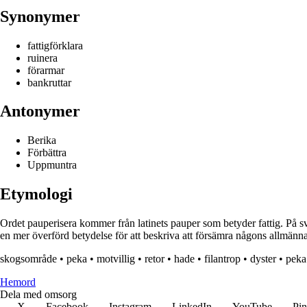
Synonymer
fattigförklara
ruinera
förarmar
bankruttar
Antonymer
Berika
Förbättra
Uppmuntra
Etymologi
Ordet pauperisera kommer från latinets pauper som betyder fattig. På sv
en mer överförd betydelse för att beskriva att försämra någons allmänna s
skogsområde
•
peka
•
motvillig
•
retor
•
hade
•
filantrop
•
dyster
•
peka
H
emord
Dela med omsorg
X
Facebook
Instagram
LinkedIn
YouTube
Pin