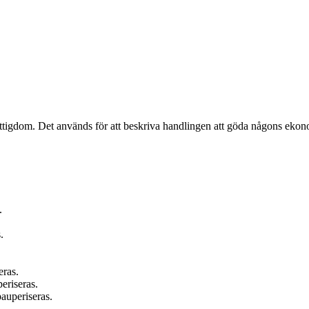
 fattigdom. Det används för att beskriva handlingen att göda någons ekon
.
.
.
eras.
periseras.
auperiseras.