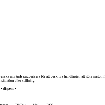
enska används pauperisera för att beskriva handlingen att göra någon fa
ituation eller ställning.
•
dispens
•
terest
TikTok
Mail
RSS