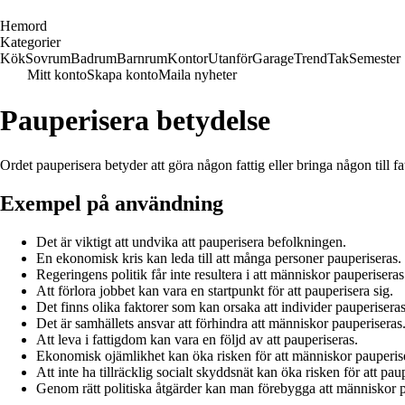
H
emord
Kategorier
Kök
Sovrum
Badrum
Barnrum
Kontor
Utanför
Garage
Trend
Tak
Semester
Mitt konto
Skapa konto
Maila nyheter
Pauperisera betydelse
Ordet pauperisera betyder att göra någon fattig eller bringa någon till
Exempel på användning
Det är viktigt att undvika att pauperisera befolkningen.
En ekonomisk kris kan leda till att många personer pauperiseras.
Regeringens politik får inte resultera i att människor pauperiseras
Att förlora jobbet kan vara en startpunkt för att pauperisera sig.
Det finns olika faktorer som kan orsaka att individer pauperiseras
Det är samhällets ansvar att förhindra att människor pauperiseras
Att leva i fattigdom kan vara en följd av att pauperiseras.
Ekonomisk ojämlikhet kan öka risken för att människor pauperis
Att inte ha tillräcklig socialt skyddsnät kan öka risken för att pau
Genom rätt politiska åtgärder kan man förebygga att människor p