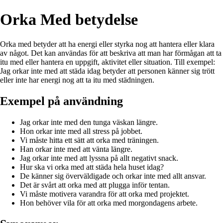
Orka Med betydelse
Orka med betyder att ha energi eller styrka nog att hantera eller klara
av något. Det kan användas för att beskriva att man har förmågan att ta
itu med eller hantera en uppgift, aktivitet eller situation. Till exempel:
Jag orkar inte med att städa idag betyder att personen känner sig trött
eller inte har energi nog att ta itu med städningen.
Exempel på användning
Jag orkar inte med den tunga väskan längre.
Hon orkar inte med all stress på jobbet.
Vi måste hitta ett sätt att orka med träningen.
Han orkar inte med att vänta längre.
Jag orkar inte med att lyssna på allt negativt snack.
Hur ska vi orka med att städa hela huset idag?
De känner sig överväldigade och orkar inte med allt ansvar.
Det är svårt att orka med att plugga inför tentan.
Vi måste motivera varandra för att orka med projektet.
Hon behöver vila för att orka med morgondagens arbete.