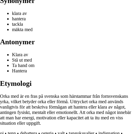
Synonymer
klara av
hantera
tackla
mäkta med
Antonymer
Klara av
Stå ut med
Ta hand om
Hantera
Etymologi
Orka med är en fras på svenska som härstammar från fornsvenskans
yrka, vilket betyder orka eller förmå. Uttrycket orka med används
vanligtvis för att beskriva förmågan att hantera eller klara av något,
antingen fysiskt, mentalt eller emotionellt. Att orka med något innebär
att man har energi, motivation eller kapacitet att ta itu med en viss
situation eller uppgift.
oj
•
tenn
•
debattera
•
osteria
•
valt
•
tangokavaljer
•
indignation
•