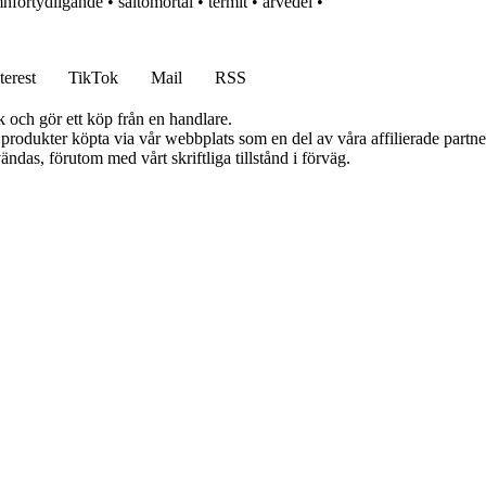
nförtydligande
•
saltomortal
•
termit
•
arvedel
•
terest
TikTok
Mail
RSS
k och gör ett köp från en handlare.
n produkter köpta via vår webbplats som en del av våra affilierade partn
ändas, förutom med vårt skriftliga tillstånd i förväg.