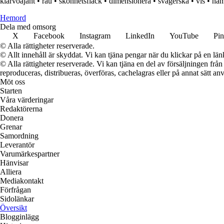
klärvoajant
•
rau
•
skönhetsfläck
•
dimensionera
•
svägerska
•
vis
•
nam
H
emord
Dela med omsorg
X
Facebook
Instagram
LinkedIn
YouTube
Pin
© Alla rättigheter reserverade.
© Allt innehåll är skyddat. Vi kan tjäna pengar när du klickar på en län
© Alla rättigheter reserverade. Vi kan tjäna en del av försäljningen frå
reproduceras, distribueras, överföras, cachelagras eller på annat sätt anv
Möt oss
Starten
Våra värderingar
Redaktörerna
Donera
Grenar
Samordning
Leverantör
Varumärkespartner
Hänvisar
Alliera
Mediakontakt
Förfrågan
Sidolänkar
Översikt
Blogginlägg