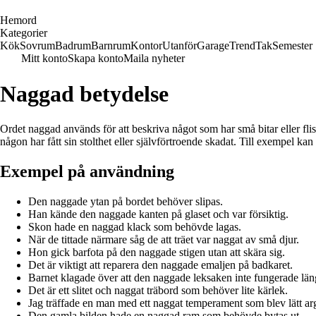
H
emord
Kategorier
Kök
Sovrum
Badrum
Barnrum
Kontor
Utanför
Garage
Trend
Tak
Semester
Mitt konto
Skapa konto
Maila nyheter
Naggad betydelse
Ordet naggad används för att beskriva något som har små bitar eller flisor
någon har fått sin stolthet eller självförtroende skadat. Till exempel ka
Exempel på användning
Den naggade ytan på bordet behöver slipas.
Han kände den naggade kanten på glaset och var försiktig.
Skon hade en naggad klack som behövde lagas.
När de tittade närmare såg de att träet var naggat av små djur.
Hon gick barfota på den naggade stigen utan att skära sig.
Det är viktigt att reparera den naggade emaljen på badkaret.
Barnet klagade över att den naggade leksaken inte fungerade län
Det är ett slitet och naggat träbord som behöver lite kärlek.
Jag träffade en man med ett naggat temperament som blev lätt ar
Den gamla bilden hade en naggad ram som behövde bytas ut.