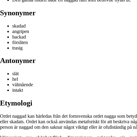
Synonymer
skadad
angripen
hackad
försliten
trasig
Antonymer
slät
hel
välmående
intakt
Etymologi
Ordet naggad kan härledas från det fornsvenska ordet nagga som betyder 
eller skadats. Ordet kan också användas metaforiskt för att beskriva någo
person är naggad om den saknar något viktigt eller är ofullständig på nå