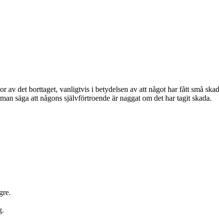
 av det borttaget, vanligtvis i betydelsen av att något har fått små skado
n man säga att någons självförtroende är naggat om det har tagit skada.
gre.
g.