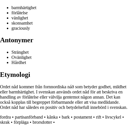
barmhärtighet
förlåtelse
vänlighet
skonsamhet
graciously
Antonymer
Stränghet
Ovänlighet
Hårdhet
Etymologi
Ordet nåd kommer från fornnordiska náð som betyder godhet, mildhet
eller barmhärtighet. I svenskan används ordet nåd för att beskriva en
handling av förlåtelse eller välvilja gentemot någon annan. Det kan
också kopplas till begreppet förbarmande eller att visa medlidande.
Ordet nåd har således en positiv och betydelsefull innebörd i svenskan.
fordra
•
partisanförband
•
kånka
•
bark
•
postament
•
rift
•
livscykel
•
skrak
•
förpläga
•
brorsdotter
•