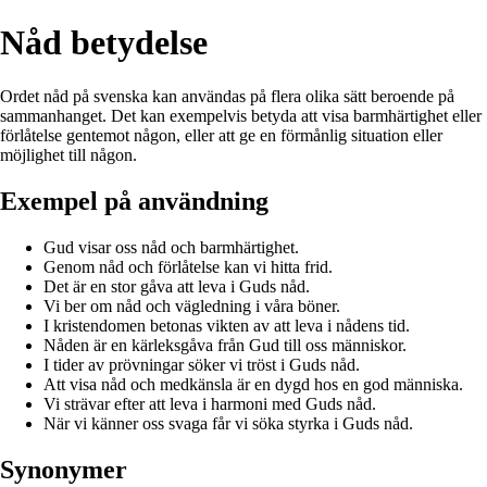
Nåd betydelse
Ordet nåd på svenska kan användas på flera olika sätt beroende på
sammanhanget. Det kan exempelvis betyda att visa barmhärtighet eller
förlåtelse gentemot någon, eller att ge en förmånlig situation eller
möjlighet till någon.
Exempel på användning
Gud visar oss nåd och barmhärtighet.
Genom nåd och förlåtelse kan vi hitta frid.
Det är en stor gåva att leva i Guds nåd.
Vi ber om nåd och vägledning i våra böner.
I kristendomen betonas vikten av att leva i nådens tid.
Nåden är en kärleksgåva från Gud till oss människor.
I tider av prövningar söker vi tröst i Guds nåd.
Att visa nåd och medkänsla är en dygd hos en god människa.
Vi strävar efter att leva i harmoni med Guds nåd.
När vi känner oss svaga får vi söka styrka i Guds nåd.
Synonymer