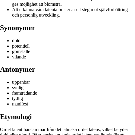
ges möjlighet att blomstra.
Att erkänna våra latenta brister är ett steg mot självförbättring
och personlig utveckling.
Synonymer
dold
potentiell
gömställe
vilande
Antonymer
uppenbar
synlig
framträdande
tydlig
manifest
Etymologi
Ordet latent härstammar från det latinska ordet latens, vilket betyder
dold eller gömd. På svenska används ordet latent vanligtvis för att