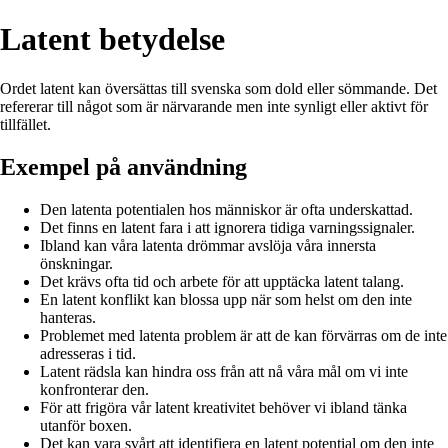
Latent betydelse
Ordet latent kan översättas till svenska som dold eller sömmande. Det
refererar till något som är närvarande men inte synligt eller aktivt för
tillfället.
Exempel på användning
Den latenta potentialen hos människor är ofta underskattad.
Det finns en latent fara i att ignorera tidiga varningssignaler.
Ibland kan våra latenta drömmar avslöja våra innersta
önskningar.
Det krävs ofta tid och arbete för att upptäcka latent talang.
En latent konflikt kan blossa upp när som helst om den inte
hanteras.
Problemet med latenta problem är att de kan förvärras om de inte
adresseras i tid.
Latent rädsla kan hindra oss från att nå våra mål om vi inte
konfronterar den.
För att frigöra vår latent kreativitet behöver vi ibland tänka
utanför boxen.
Det kan vara svårt att identifiera en latent potential om den inte