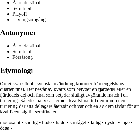
Åttondelsfinal
Semifinal
Playoff
Tävlingsomgång
Antonymer
Åttondelsfinal
Semifinal
Försäsong
Etymologi
Ordet kvartsfinal i svensk användning kommer från engelskans
quarter-final. Det består av kvarts som betyder en fjärdedel eller en
fjärdedels del och final som betyder slutligt avgörande match i en
turnering. Således hänvisar termen kvartsfinal till den runda i en
turnering där åtta deltagare återstår och var och en av dem tävlar för att
kvalificera sig till semifinalen.
mödosamt
•
suddig
•
hade
•
hade
•
simfågel
•
fattig
•
dyster
•
inge
•
detta
•