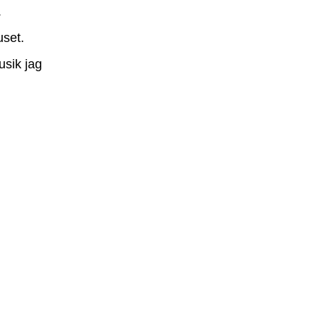
.
uset.
usik jag