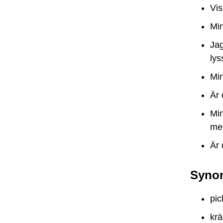
Vis
Min
Jag
lys
Min
Är 
Min
me
Är 
Syno
pic
kr