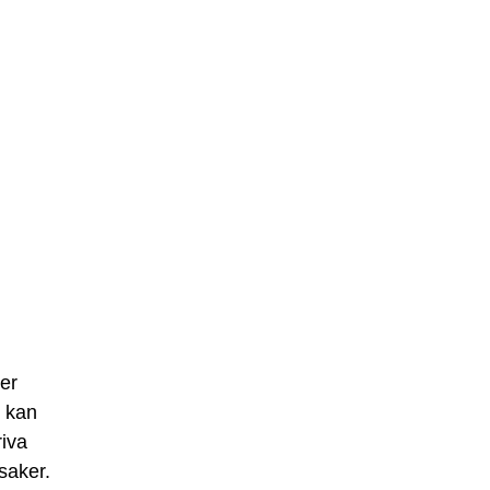
er
t kan
riva
saker.