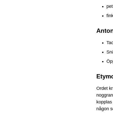
pet
fin
Anto
Ta
Sna
Ö
Etymo
Ordet k
noggrann
kopplas 
någon so