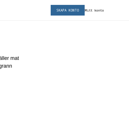
SKAPA KONTO
Mitt konto
äller mat
ggrann