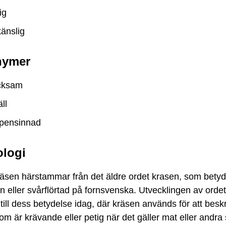
ig
känslig
nymer
cksam
̈ll
ppensinnad
logi
räsen härstammar från det äldre ordet krasen, som betyd
 eller svårflörtad på fornsvenska. Utvecklingen av orde
till dess betydelse idag, där kräsen används för att besk
m är krävande eller petig när det gäller mat eller andra 