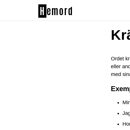
H
emord
Kr
Ordet kr
eller an
med sina
Exemp
Min
Jag
Hon