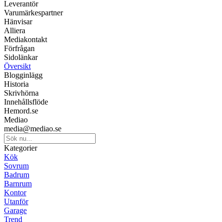
Leverantör
Varumärkespartner
Hänvisar
Alliera
Mediakontakt
Förfrågan
Sidolänkar
Översikt
Blogginlägg
Historia
Skrivhörna
Innehållsflöde
Hemord.se
Mediao
media@mediao.se
Kategorier
Kök
Sovrum
Badrum
Barnrum
Kontor
Utanför
Garage
Trend