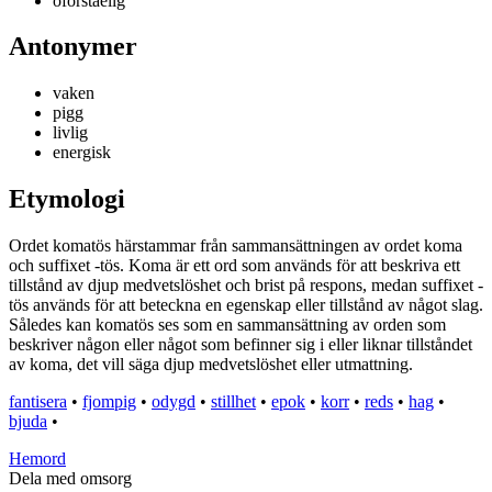
oförståelig
Antonymer
vaken
pigg
livlig
energisk
Etymologi
Ordet komatös härstammar från sammansättningen av ordet koma
och suffixet -tös. Koma är ett ord som används för att beskriva ett
tillstånd av djup medvetslöshet och brist på respons, medan suffixet -
tös används för att beteckna en egenskap eller tillstånd av något slag.
Således kan komatös ses som en sammansättning av orden som
beskriver någon eller något som befinner sig i eller liknar tillståndet
av koma, det vill säga djup medvetslöshet eller utmattning.
fantisera
•
fjompig
•
odygd
•
stillhet
•
epok
•
korr
•
reds
•
hag
•
bjuda
•
H
emord
Dela med omsorg