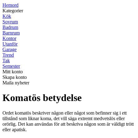
H
emord
Kategorier
Kök
Sovrum
Badrum
Barnrum
Kontor
Utanför
Garage
Trend
Tak
Semester
Mitt konto
Skapa konto
Maila nyheter
Komatös betydelse
Ordet komatös beskriver någon eller något som befinner sig i ett
tillstånd som liknar koma, det vill säga extremt medvetslös eller
orörlig. Det kan användas för att beskriva någon som är väldigt trött
eller apatisk.