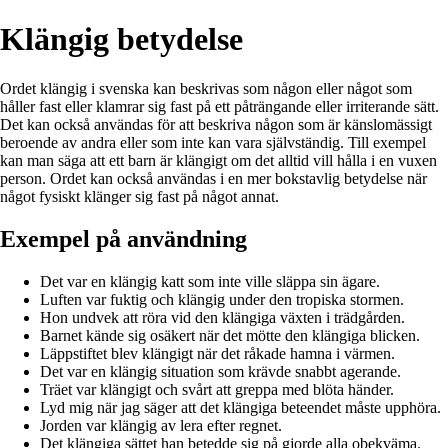
Klängig betydelse
Ordet klängig i svenska kan beskrivas som någon eller något som
håller fast eller klamrar sig fast på ett påträngande eller irriterande sätt.
Det kan också användas för att beskriva någon som är känslomässigt
beroende av andra eller som inte kan vara självständig. Till exempel
kan man säga att ett barn är klängigt om det alltid vill hålla i en vuxen
person. Ordet kan också användas i en mer bokstavlig betydelse när
något fysiskt klänger sig fast på något annat.
Exempel på användning
Det var en klängig katt som inte ville släppa sin ägare.
Luften var fuktig och klängig under den tropiska stormen.
Hon undvek att röra vid den klängiga växten i trädgården.
Barnet kände sig osäkert när det mötte den klängiga blicken.
Läppstiftet blev klängigt när det råkade hamna i värmen.
Det var en klängig situation som krävde snabbt agerande.
Träet var klängigt och svårt att greppa med blöta händer.
Lyd mig när jag säger att det klängiga beteendet måste upphöra.
Jorden var klängig av lera efter regnet.
Det klängiga sättet han betedde sig på gjorde alla obekväma.