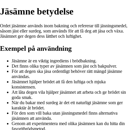
Jäsämne betydelse
Ordet jäsämne används inom bakning och refererar till jäsningsmedel,
såsom jäst eller surdeg, som används för att få deg att jäsa och växa.
Jäsämnet ger degen dess lätthet och luftighet.
Exempel på användning
Jäsämne är en viktig ingrediens i brödbakning.
Det finns olika typer av jäsämnen som jäst och bakpulver.
För att degen ska jäsa ordentligt behöver rätt mängd jäsämne
användas.
Jäsämnet hjälper brödet att få den luftiga och mjuka
konsistensen.
Att låta degen vila hjälper jäsämnet att arbeta och ge brödet sin
goda smak.
När du bakar med surdeg är det ett naturligt jäsämne som ger
karaktär åt brödet.
För den som vill baka utan jäsningsmedel finns alternativa
jäsämnen att använda.
Genom att experimentera med olika jäsämnen kan du hitta din
favoritbrödsmetod.