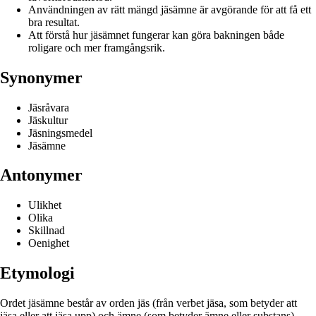
Användningen av rätt mängd jäsämne är avgörande för att få ett
bra resultat.
Att förstå hur jäsämnet fungerar kan göra bakningen både
roligare och mer framgångsrik.
Synonymer
Jäsråvara
Jäskultur
Jäsningsmedel
Jäsämne
Antonymer
Ulikhet
Olika
Skillnad
Oenighet
Etymologi
Ordet jäsämne består av orden jäs (från verbet jäsa, som betyder att
jäsa eller att jäsa upp) och ämne (som betyder ämne eller substans).