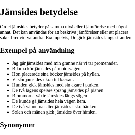
Jämsides betydelse
Ordet jämsides betyder på samma nivå eller i jämförelse med något
annat. Det kan användas för att beskriva jämförelser eller att placera
saker bredvid varandra. Exempelvis, De gick jämsides längs stranden.
Exempel på användning
Jag går jämsides med min granne när vi tar promenader.
Bilarna kör jämsides på motorvägen.
Hon placerade sina böcker jämsides på hyllan.
Vi står jämsides i kön till kassan.
Hunden gick jämsides med sin ägare i parken.
De två lagens spelare sprang jämsides på planen.
Blommorna växte jämsides längs stigen.
De kunde gå jämsides hela vägen hem.
De två vännerna sitter jämsides i skolbänken.
Solen och månen gick jämsides över himlen.
Synonymer