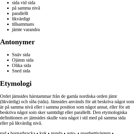
sida vid sida
på samma nivå
parallellt
likvärdigt
tillsammans
jämte varandra
Antonymer
Snäv sida
Ojämn sida
Olika sida
Sned sida
Etymologi
Ordet jämsides härstammar från de gamla nordiska orden jämr
(likvärdig) och síða (sida). Jämsides används för att beskriva något som
är på samma nivå eller i samma position som något annat, eller för att
beskriva något som sker samtidigt eller parallellt. Den etymologiska
definitionen av jämsides skulle vara något i stil med på samma sida
eller på likvärdig nivå.
rud
•
borgarbracka
•
kuk
•
punda
•
auto-
•
spaghettivästern
•