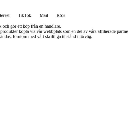
terest
TikTok
Mail
RSS
k och gör ett köp från en handlare.
n produkter köpta via vår webbplats som en del av våra affilierade partn
ändas, förutom med vårt skriftliga tillstånd i förväg.