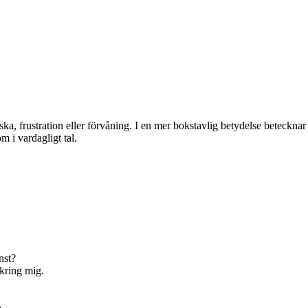
lska, frustration eller förvåning. I en mer bokstavlig betydelse beteckna
m i vardagligt tal.
nst?
mkring mig.
.