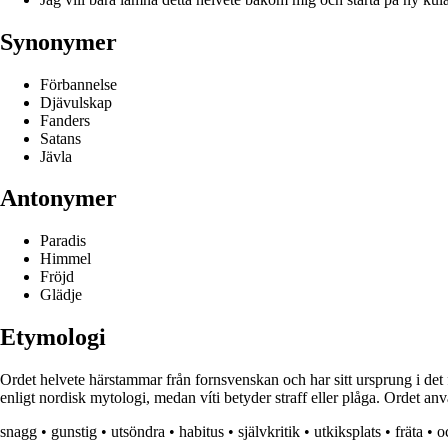
Synonymer
Förbannelse
Djävulskap
Fanders
Satans
Jävla
Antonymer
Paradis
Himmel
Fröjd
Glädje
Etymologi
Ordet helvete härstammar från fornsvenskan och har sitt ursprung i det f
enligt nordisk mytologi, medan víti betyder straff eller plåga. Ordet an
snagg
•
gunstig
•
utsöndra
•
habitus
•
självkritik
•
utkiksplats
•
fräta
•
o