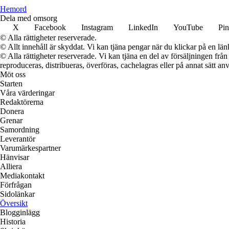
H
emord
Dela med omsorg
X
Facebook
Instagram
LinkedIn
YouTube
Pin
© Alla rättigheter reserverade.
© Allt innehåll är skyddat. Vi kan tjäna pengar när du klickar på en län
© Alla rättigheter reserverade. Vi kan tjäna en del av försäljningen frå
reproduceras, distribueras, överföras, cachelagras eller på annat sätt anv
Möt oss
Starten
Våra värderingar
Redaktörerna
Donera
Grenar
Samordning
Leverantör
Varumärkespartner
Hänvisar
Alliera
Mediakontakt
Förfrågan
Sidolänkar
Översikt
Blogginlägg
Historia