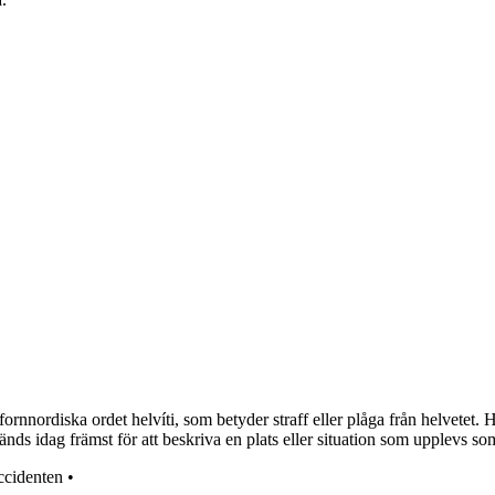
ornnordiska ordet helvíti, som betyder straff eller plåga från helvetet.
vänds idag främst för att beskriva en plats eller situation som upplevs s
ccidenten
•