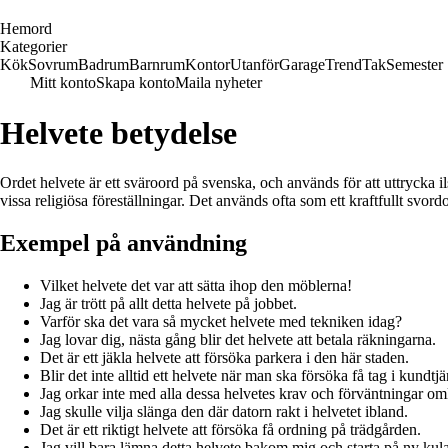
H
emord
Kategorier
Kök
Sovrum
Badrum
Barnrum
Kontor
Utanför
Garage
Trend
Tak
Semester
Mitt konto
Skapa konto
Maila nyheter
Helvete betydelse
Ordet helvete är ett sväroord på svenska, och används för att uttrycka i
vissa religiösa föreställningar. Det används ofta som ett kraftfullt svordo
Exempel på användning
Vilket helvete det var att sätta ihop den möblerna!
Jag är trött på allt detta helvete på jobbet.
Varför ska det vara så mycket helvete med tekniken idag?
Jag lovar dig, nästa gång blir det helvete att betala räkningarna.
Det är ett jäkla helvete att försöka parkera i den här staden.
Blir det inte alltid ett helvete när man ska försöka få tag i kundtjä
Jag orkar inte med alla dessa helvetes krav och förväntningar o
Jag skulle vilja slänga den där datorn rakt i helvetet ibland.
Det är ett riktigt helvete att försöka få ordning på trädgården.
Jag vill bara lämna detta helvete bakom mig och starta på ny kula