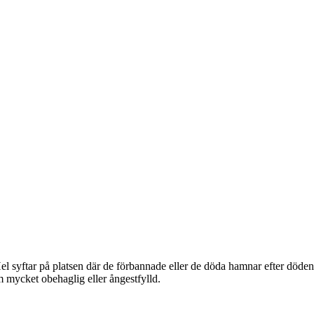
 Hel syftar på platsen där de förbannade eller de döda hamnar efter döden
om mycket obehaglig eller ångestfylld.