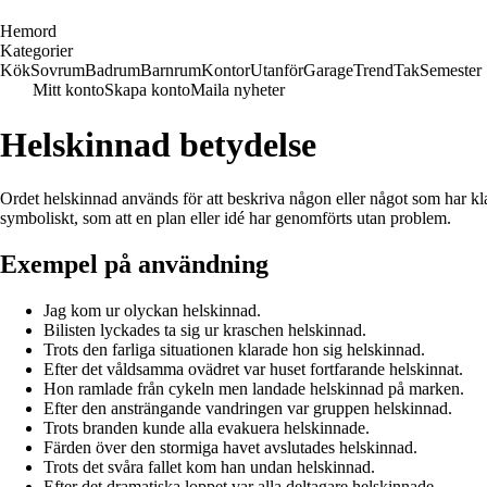
H
emord
Kategorier
Kök
Sovrum
Badrum
Barnrum
Kontor
Utanför
Garage
Trend
Tak
Semester
Mitt konto
Skapa konto
Maila nyheter
Helskinnad betydelse
Ordet helskinnad används för att beskriva någon eller något som har kla
symboliskt, som att en plan eller idé har genomförts utan problem.
Exempel på användning
Jag kom ur olyckan helskinnad.
Bilisten lyckades ta sig ur kraschen helskinnad.
Trots den farliga situationen klarade hon sig helskinnad.
Efter det våldsamma ovädret var huset fortfarande helskinnat.
Hon ramlade från cykeln men landade helskinnad på marken.
Efter den ansträngande vandringen var gruppen helskinnad.
Trots branden kunde alla evakuera helskinnade.
Färden över den stormiga havet avslutades helskinnad.
Trots det svåra fallet kom han undan helskinnad.
Efter det dramatiska loppet var alla deltagare helskinnade.