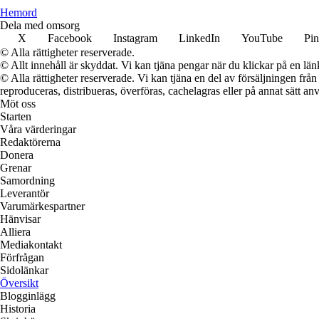
H
emord
Dela med omsorg
X
Facebook
Instagram
LinkedIn
YouTube
Pin
© Alla rättigheter reserverade.
© Allt innehåll är skyddat. Vi kan tjäna pengar när du klickar på en län
© Alla rättigheter reserverade. Vi kan tjäna en del av försäljningen frå
reproduceras, distribueras, överföras, cachelagras eller på annat sätt anv
Möt oss
Starten
Våra värderingar
Redaktörerna
Donera
Grenar
Samordning
Leverantör
Varumärkespartner
Hänvisar
Alliera
Mediakontakt
Förfrågan
Sidolänkar
Översikt
Blogginlägg
Historia