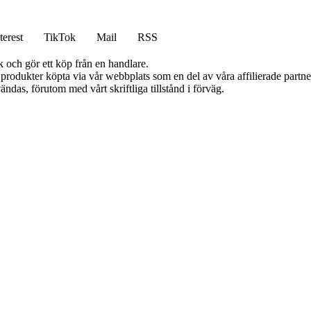
terest
TikTok
Mail
RSS
k och gör ett köp från en handlare.
n produkter köpta via vår webbplats som en del av våra affilierade partn
ändas, förutom med vårt skriftliga tillstånd i förväg.