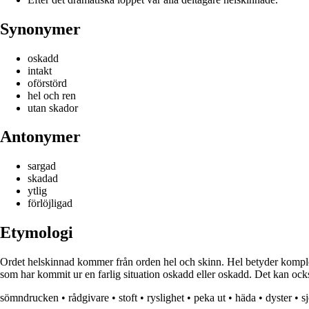
Synonymer
oskadd
intakt
oförstörd
hel och ren
utan skador
Antonymer
sargad
skadad
ytlig
förlöjligad
Etymologi
Ordet helskinnad kommer från orden hel och skinn. Hel betyder komplett 
som har kommit ur en farlig situation oskadd eller oskadd. Det kan också
sömndrucken
•
rådgivare
•
stoft
•
ryslighet
•
peka ut
•
häda
•
dyster
•
s