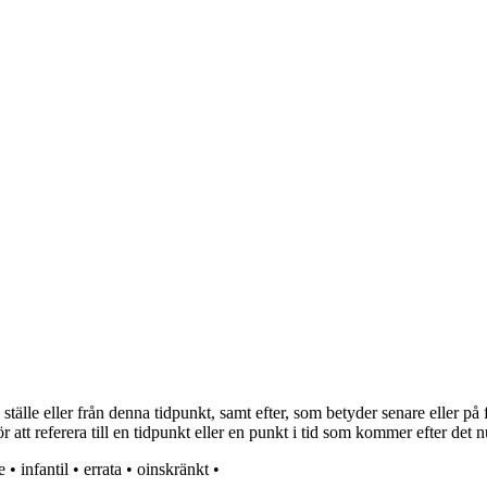
tälle eller från denna tidpunkt, samt efter, som betyder senare eller på
r att referera till en tidpunkt eller en punkt i tid som kommer efter det
e
•
infantil
•
errata
•
oinskränkt
•