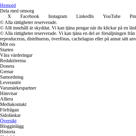
H
emord
Dela med omsorg
X
Facebook
Instagram
LinkedIn
YouTube
Pin
© Alla rättigheter reserverade.
© Allt innehåll är skyddat. Vi kan tjäna pengar när du klickar på en län
© Alla rättigheter reserverade. Vi kan tjäna en del av försäljningen frå
reproduceras, distribueras, överföras, cachelagras eller på annat sätt anv
Möt oss
Starten
Våra värderingar
Redaktörerna
Donera
Grenar
Samordning
Leverantör
Varumärkespartner
Hänvisar
Alliera
Mediakontakt
Förfrågan
Sidolänkar
Översikt
Blogginlägg
Historia