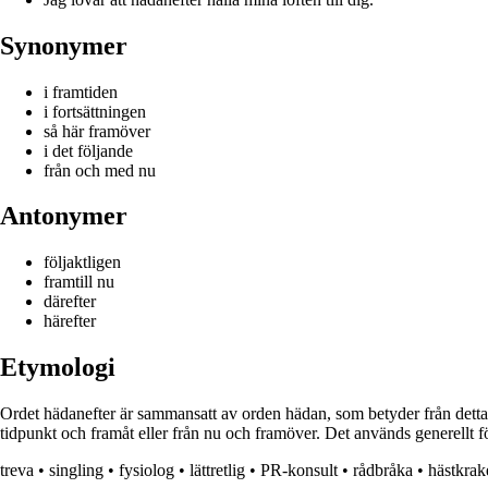
Synonymer
i framtiden
i fortsättningen
så här framöver
i det följande
från och med nu
Antonymer
följaktligen
framtill nu
därefter
härefter
Etymologi
Ordet hädanefter är sammansatt av orden hädan, som betyder från detta s
tidpunkt och framåt eller från nu och framöver. Det används generellt fö
treva
•
singling
•
fysiolog
•
lättretlig
•
PR-konsult
•
rådbråka
•
hästkrak