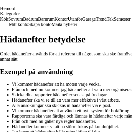
H
emord
Kategorier
Kök
Sovrum
Badrum
Barnrum
Kontor
Utanför
Garage
Trend
Tak
Semester
Mitt konto
Skapa konto
Maila nyheter
Hädanefter betydelse
Ordet hädanefter används för att referera till något som ska ske framö
annat sätt.
Exempel på användning
Vi kommer hädanefter att ha möten varje vecka.
Från och med nu kommer jag hädanefter att vara mer organisera
Skicka dina rapporter hädanefter senast på fredagar.
Hädanefter ska vi se till att vara mer effektiva i vårt arbete.
Alla ansökningar ska skickas in hädanefter via e-post.
Vi kommer hädanefter att använda ett nytt system för bokföring.
Rapporterna ska vara färdiga och lämnas in hädanefter varje må
Från och med nu gäller nya regler hädanefter.
Hädanefter kommer vi att ha större fokus på kundnöjdhet.
Jag lovar att hädanefter hålla mina löften till dig.