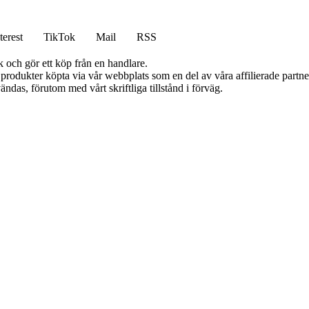
terest
TikTok
Mail
RSS
k och gör ett köp från en handlare.
n produkter köpta via vår webbplats som en del av våra affilierade partn
ändas, förutom med vårt skriftliga tillstånd i förväg.