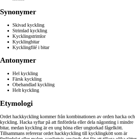
Synonymer
Skivad kyckling
Strimlad kyckling
Kycklingstrimlor
Kycklingbitar
Kycklingfilé i bitar
Antonymer
Hel kyckling
Färsk kyckling
Obehandlad kyckling
Helt kyckling
Etymologi
Ordet hackkyckling kommer från kombinationen av orden hacka och
kyckling. Hacka syftar på att finfördela eller dela någonting i mindre
bitar, medan kyckling är en ung höna eller ungtorkad fågelkött.
Tillsammans refererar ordet hackkyckling till kycklingkött som är
finfördelat eller malen, vanligtvis används det för att tillaga olika rätter