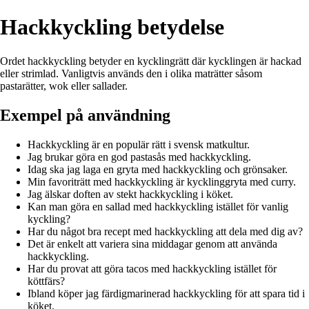
Hackkyckling betydelse
Ordet hackkyckling betyder en kycklingrätt där kycklingen är hackad
eller strimlad. Vanligtvis används den i olika maträtter såsom
pastarätter, wok eller sallader.
Exempel på användning
Hackkyckling är en populär rätt i svensk matkultur.
Jag brukar göra en god pastasås med hackkyckling.
Idag ska jag laga en gryta med hackkyckling och grönsaker.
Min favoriträtt med hackkyckling är kycklinggryta med curry.
Jag älskar doften av stekt hackkyckling i köket.
Kan man göra en sallad med hackkyckling istället för vanlig
kyckling?
Har du något bra recept med hackkyckling att dela med dig av?
Det är enkelt att variera sina middagar genom att använda
hackkyckling.
Har du provat att göra tacos med hackkyckling istället för
köttfärs?
Ibland köper jag färdigmarinerad hackkyckling för att spara tid i
köket.