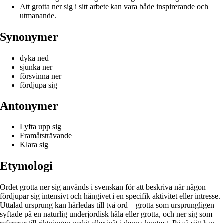
Att grotta ner sig i sitt arbete kan vara både inspirerande och
utmanande.
Synonymer
dyka ned
sjunka ner
försvinna ner
fördjupa sig
Antonymer
Lyfta upp sig
Framåtsträvande
Klara sig
Etymologi
Ordet grotta ner sig används i svenskan för att beskriva när någon
fördjupar sig intensivt och hängivet i en specifik aktivitet eller intresse.
Uttalad ursprung kan härledas till två ord – grotta som ursprungligen
syftade på en naturlig underjordisk håla eller grotta, och ner sig som
refererar till riktningen nedåt eller inåt i denna kontext. På så sätt kan