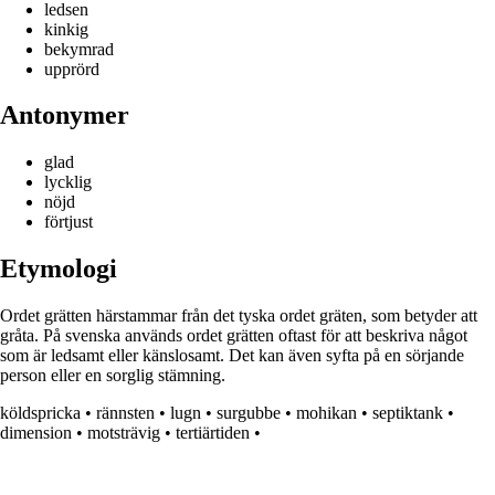
ledsen
kinkig
bekymrad
upprörd
Antonymer
glad
lycklig
nöjd
förtjust
Etymologi
Ordet grätten härstammar från det tyska ordet gräten, som betyder att
gråta. På svenska används ordet grätten oftast för att beskriva något
som är ledsamt eller känslosamt. Det kan även syfta på en sörjande
person eller en sorglig stämning.
köldspricka
•
rännsten
•
lugn
•
surgubbe
•
mohikan
•
septiktank
•
dimension
•
motsträvig
•
tertiärtiden
•