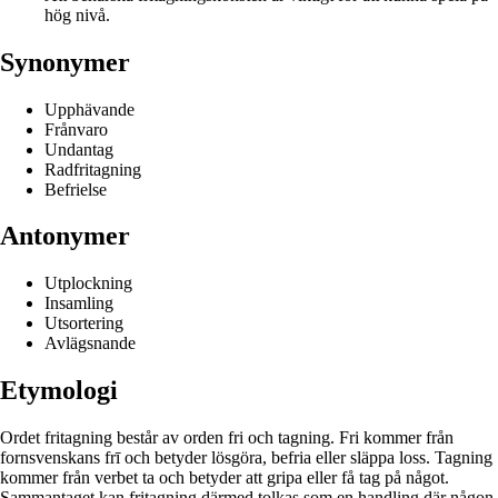
hög nivå.
Synonymer
Upphävande
Frånvaro
Undantag
Radfritagning
Befrielse
Antonymer
Utplockning
Insamling
Utsortering
Avlägsnande
Etymologi
Ordet fritagning består av orden fri och tagning. Fri kommer från
fornsvenskans frī och betyder lösgöra, befria eller släppa loss. Tagning
kommer från verbet ta och betyder att gripa eller få tag på något.
Sammantaget kan fritagning därmed tolkas som en handling där någon