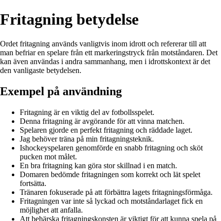
Fritagning betydelse
Ordet fritagning används vanligtvis inom idrott och refererar till att
man befriar en spelare från ett markeringstryck från motståndaren. Det
kan även användas i andra sammanhang, men i idrottskontext är det
den vanligaste betydelsen.
Exempel på användning
Fritagning är en viktig del av fotbollsspelet.
Denna fritagning är avgörande för att vinna matchen.
Spelaren gjorde en perfekt fritagning och räddade laget.
Jag behöver träna på min fritagningsteknik.
Ishockeyspelaren genomförde en snabb fritagning och sköt
pucken mot målet.
En bra fritagning kan göra stor skillnad i en match.
Domaren bedömde fritagningen som korrekt och lät spelet
fortsätta.
Tränaren fokuserade på att förbättra lagets fritagningsförmåga.
Fritagningen var inte så lyckad och motståndarlaget fick en
möjlighet att anfalla.
Att behärska fritagningskonsten är viktigt för att kunna spela på